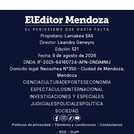
Propietario:
Laniakea SAS
Director:
Leandro Geneyro
Edición:
521
Fecha:
9 de agosto de 2026
DNDA:
IF-2025-64160724-APN-DNDA#MJ
Domicilio legal:
Necochea N°350 - Ciudad de Mendoza,
Mendoza
CIENCIA
CULTURA
DEPORTES
ECONOMÍA
ESPECTÁCULOS
INTERNACIONAL
INVESTIGACIONES Y ESPECIALES
JUDICIALES
POLICIALES
POLÍTICA
SOCIEDAD
Facebook
Instagram
TikTok
YouTube
Políticas de privacidad
/
Términos y condiciones
/
Contáctanos
/
RSS
/
Staff