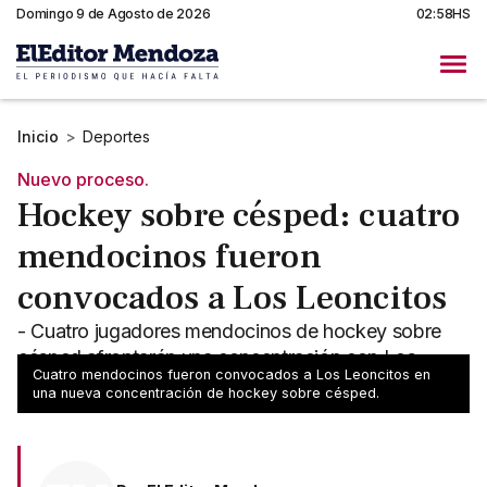
Domingo 9 de Agosto de 2026
02:58HS
Inicio
>
Deportes
Nuevo proceso.
Hockey sobre césped: cuatro
mendocinos fueron
convocados a Los Leoncitos
- Cuatro jugadores mendocinos de hockey sobre
césped afrontarán una concentración con Los
Cuatro mendocinos fueron convocados a Los Leoncitos en
Leoncitos - La misma será en Buenos Aires
una nueva concentración de hockey sobre césped.