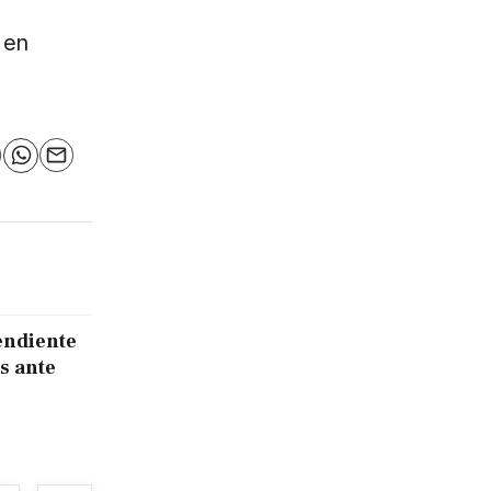
 en
n
elegram
WhatsApp
Email
endiente
s ante