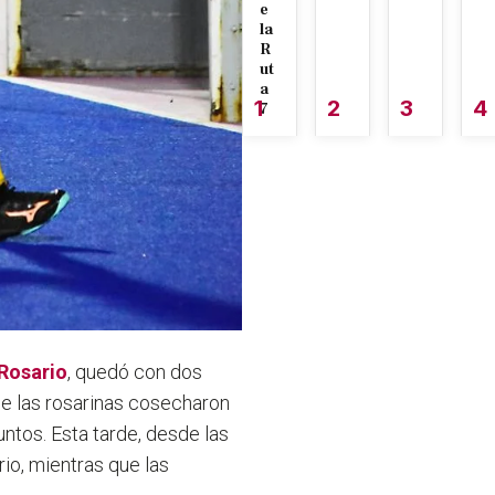
e
la
R
ut
a
1
2
3
4
7
 Rosario
, quedó con dos
ue las rosarinas cosecharon
untos. Esta tarde, desde las
io, mientras que las