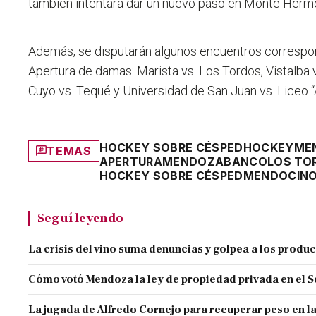
también intentará dar un nuevo paso en Monte Herm
Además, se disputarán algunos encuentros correspon
Apertura de damas: Marista vs. Los Tordos, Vistalba 
Cuyo vs. Teqüé y Universidad de San Juan vs. Liceo “
HOCKEY SOBRE CÉSPED
HOCKEY
ME
TEMAS
APERTURA
MENDOZA
BANCO
LOS TO
HOCKEY SOBRE CÉSPED
MENDOCIN
Seguí leyendo
La crisis del vino suma denuncias y golpea a los produ
Cómo votó Mendoza la ley de propiedad privada en el 
La jugada de Alfredo Cornejo para recuperar peso en l