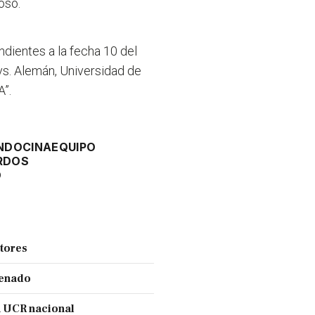
oso.
dientes a la fecha 10 del
vs. Alemán, Universidad de
A”.
NDOCINA
EQUIPO
RDOS
O
ctores
Senado
a UCR nacional