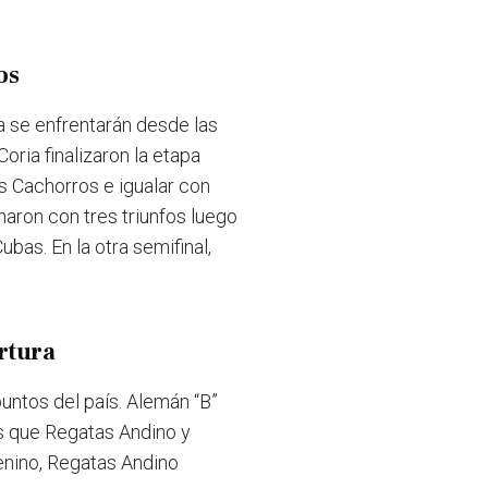
os
a se enfrentarán desde las
Coria finalizaron la etapa
os Cachorros e igualar con
aron con tres triunfos luego
bas. En la otra semifinal,
rtura
untos del país. Alemán “B”
as que Regatas Andino y
enino, Regatas Andino