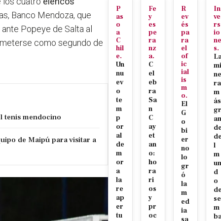
e los cuatro
elencos
P
Fe
R
In
mas, Banco Mendoza, que
as
y
ev
ve
o
es
és
rs
é ante Popeye de Salta al
a
pe
pa
io
C
ra
ra
n
ra meterse como segundo de
hil
nz
el
s.
e.
a.
of
L
ic
Un
C
m
ial
nu
el
n
is
ev
eb
ra
m
o
ra
m
o.
te
Sa
ás
El
m
n
g
G
el tenis mendocino
p
C
a
o
or
ay
d
bi
al
et
d
uipo de Maipú para visitar a
er
de
an
l
no
m
o:
m
lo
or
ho
u
gr
a
ra
d
ó
la
ri
o
la
re
os
d
m
ap
y
se
ed
er
pr
m
ia
tu
oc
b
sa