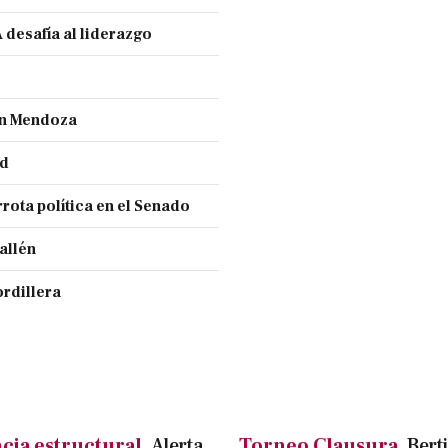
 desafía al liderazgo
ran Mendoza
nd
rota política en el Senado
allén
ordillera
cia estructural.
Alerta
Torneo Clausura.
Bert