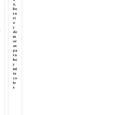
o,
ho
n
ra
ri
n
o
y
z
de
m
or
as
pa
ra
ho
y
mi
ér
co
le
s