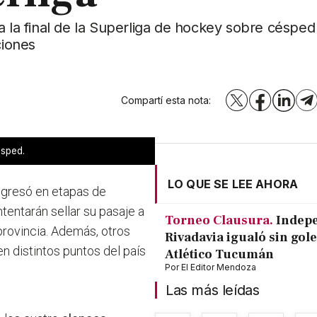
a la final de la Superliga de hockey sobre césped
ciones
Compartí esta nota:
X
Facebook
LinkedI
T
ésped.
LO QUE SE LEE AHORA
ngresó en etapas de
ntentarán sellar su pasaje a
Torneo Clausura.
Indep
provincia. Además, otros
Rivadavia igualó sin gole
n distintos puntos del país
Atlético Tucumán
Por
El Editor Mendoza
Las más leídas