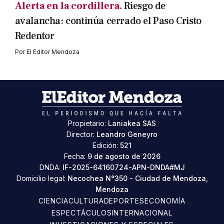
Alerta en la cordillera.
Riesgo de
avalancha: continúa cerrado el Paso Cristo
Redentor
Por
El Editor Mendoza
Propietario:
Laniakea SAS
Director:
Leandro Geneyro
Edición:
521
Fecha:
9 de agosto de 2026
DNDA:
IF-2025-64160724-APN-DNDA#MJ
Domicilio legal:
Necochea N°350 - Ciudad de Mendoza,
Mendoza
CIENCIA
CULTURA
DEPORTES
ECONOMÍA
ESPECTÁCULOS
INTERNACIONAL