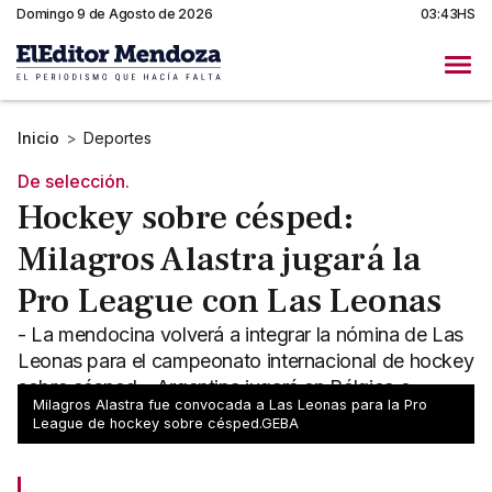
Domingo 9 de Agosto de 2026
03:43HS
Inicio
>
Deportes
De selección.
Hockey sobre césped:
Milagros Alastra jugará la
Pro League con Las Leonas
- La mendocina volverá a integrar la nómina de Las
Leonas para el campeonato internacional de hockey
sobre césped - Argentina jugará en Bélgica e
Milagros Alastra fue convocada a Las Leonas para la Pro
Inglaterra
League de hockey sobre césped.GEBA