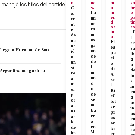
o.
ne
m
s
 manejó los hilos del partido
s.
o
b
C
m
e
La
al
en
p
mi
ve
d
ti
ne
nt
oc
es
ra
e
in
.
m
de
o.
l
ás
nu
El
re
gr
nc
es
su
e llega a Huracán de San
an
ió
pa
lt
de
a
ci
d
de
un
o
o
l
st
de
 Argentina aseguró su
d
m
re
A
lo
un
a
xe
s
d
m
l
m
o
er
Ki
e
de
p
cil
d
se
or
lof
o
m
ac
se
in
ba
us
pr
o
rc
ar
es
e
a
lo
en
la
en
de
ta
se
M
im
en