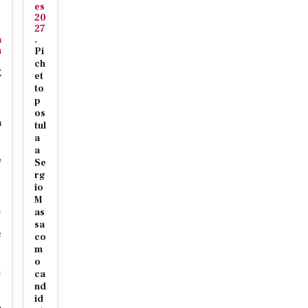
o
es
r
20
27
a
.
n
Pi
ch
E
et
to
p
os
a
tul
a
a
e
Se
rg
io
M
n
as
sa
c
co
m
s
o
n
ca
nd
id