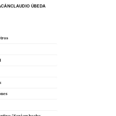
ACÁN
CLAUDIO ÚBEDA
tros
l
s
ones