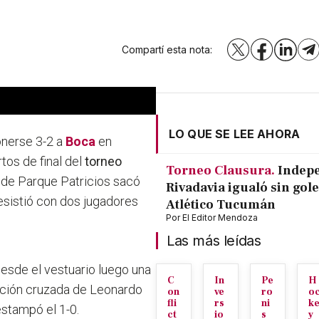
Compartí esta nota:
X
Facebook
LinkedI
T
LO QUE SE LEE AHORA
onerse 3-2 a
Boca
en
tos de final del
torneo
Torneo Clausura.
Indep
to de Parque Patricios sacó
Rivadavia igualó sin gole
esistió con dos jugadores
Atlético Tucumán
Por
El Editor Mendoza
Las más leídas
desde el vestuario luego una
C
In
Pe
H
inición cruzada de Leonardo
on
ve
ro
o
fli
rs
ni
k
 estampó el 1-0.
ct
io
s
y