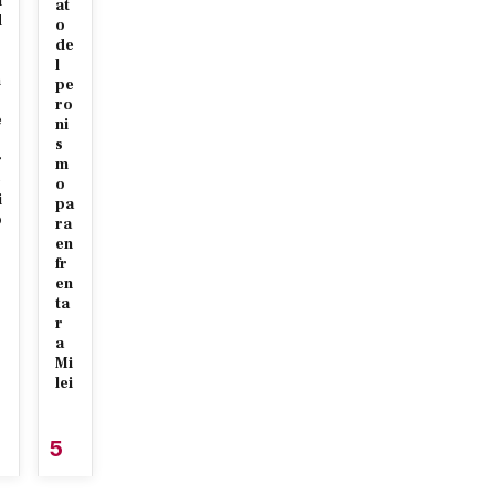
u
at
d
o
de
l
h
pe
ro
e
ni
s
r
m
e
o
i
pa
o
ra
en
fr
en
ta
r
a
Mi
lei
5