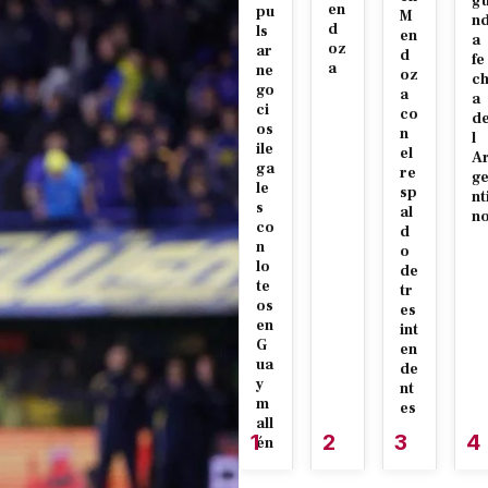
g
en
pu
M
n
d
ls
en
a
oz
ar
d
fe
a
ne
oz
c
go
a
a
ci
co
d
os
n
l
ile
el
A
ga
re
g
le
sp
nt
s
al
n
co
d
n
o
lo
de
te
tr
os
es
en
int
G
en
ua
de
y
nt
m
es
all
1
2
3
4
én