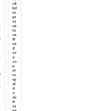
cil
r
lof
c
se
pr
es
en
e
ta
m
en
u
M
en
d
e
oz
o
a
co
s
n
e
el
a
re
sp
al
o
d
o
de
tr
s
es
n
int