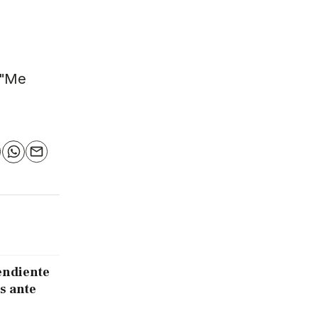
 "Me
n
elegram
WhatsApp
Email
endiente
s ante