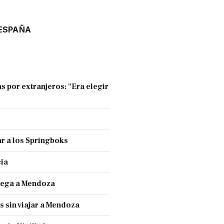
ESPAÑA
s por extranjeros: "Era elegir
r a los Springboks
cia
llega a Mendoza
s sin viajar a Mendoza