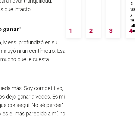
ra llevar tranquilidad,
G
sigue intacto.
u
y
m
al
jo ganar"
1
2
3
4
é
a, Messi profundizó en su
sminuyó ni un centímetro. Esa
o mucho que le cuesta
.
 pueda más. Soy competitivo,
los dejo ganar a veces. Es mi
que conseguí. No sé perder".
ro es el más parecido a mí, no