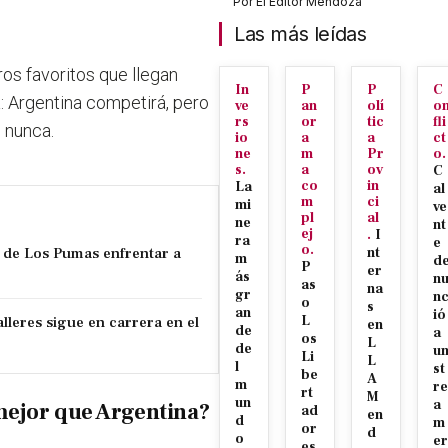
Por
El Editor Mendoza
Las más leídas
ros favoritos que llegan
In
P
P
C
a: Argentina competirá, pero
ve
an
olí
o
rs
or
tic
fli
 nunca.
io
a
a
ct
ne
m
Pr
o.
s.
a
ov
C
co
in
La
al
m
ci
mi
ve
pl
al
ne
nt
ej
.
I
ra
e
o.
 de Los Pumas enfrentar a
nt
m
d
P
er
ás
n
as
na
gr
n
o
s
an
ió
lleres sigue en carrera en el
L
en
de
a
os
L
de
u
Li
L
l
st
be
A
m
re
rt
M
un
a
 mejor que Argentina?
ad
en
d
m
or
d
o
er
es