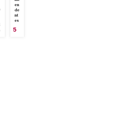
en
a
de
nt
es
l
5
n