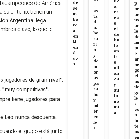
oz
y bicampeones de América,
de
p
:
a:
se
o
es
 su criterio, tienen un
cr
m
a
ta
ec
ba
ión Argentina
llega
us
d
e
rc
ar
o,
ombres clave, lo que lo
el
a
lo
ho
de
en
d
ra
ba
M
i
ri
te
en
p
o
en
d
ls
y
tr
oz
ar
de
e
a
n
m
ali
g
or
an
ci
as
za
s jugadores de gran nivel".
o
pa
y
il
 "muy competitivas".
ra
au
g
ho
to
le
mpre tiene jugadores para
y
no
s
mi
mí
c
ér
a
n
ue Leo nunca descuenta.
co
lo
le
te
s
uando el grupo está junto,
o
e