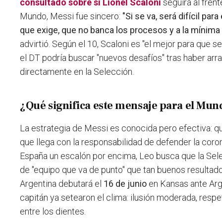
consultado sobre si
Lionel Scaloni
seguirá al frent
Mundo, Messi fue sincero:
"Si se va, será difícil pa
que exige, que no banca los procesos y a la mínim
advirtió. Según el 10, Scaloni es "el mejor para que 
el DT podría buscar "nuevos desafíos" tras haber arr
directamente en la Selección.
¿Qué significa este mensaje para el Mun
La estrategia de Messi es conocida pero efectiva: qu
que llega con la responsabilidad de defender la coron
España un escalón por encima, Leo busca que la Sele
de "equipo que va de punto" que tan buenos resultado
Argentina debutará el
16 de junio
en Kansas ante Arge
capitán ya setearon el clima: ilusión moderada, respeto
entre los dientes.