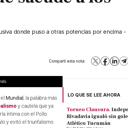
clusiva donde puso a otras potencias por encima -
Compartí esta nota:
X
Facebook
LinkedI
T
ndo.
LO QUE SE LEE AHORA
 el
Mundial
, la palabra más
ealismo
y cautela que ya
Torneo Clausura.
Indep
la íntima con el Pollo
Rivadavia igualó sin gole
lo y evitó el triunfalismo
Atlético Tucumán