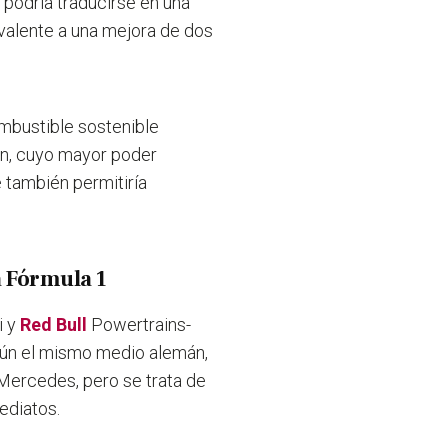
podría traducirse en una
ivalente a una mejora de dos
ombustible sostenible
ón, cuyo mayor poder
e también permitiría
a Fórmula 1
i y
Red Bull
Powertrains-
egún el mismo medio alemán,
 Mercedes, pero se trata de
ediatos.