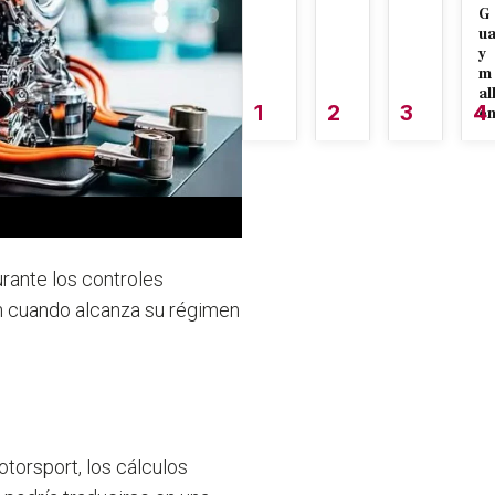
G
u
y
m
al
1
2
3
4
é
rante los controles
ón cuando alcanza su régimen
torsport, los cálculos