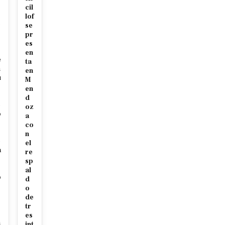
cil
r
lof
c
se
pr
es
en
e
ta
m
en
u
M
en
d
e
oz
o
a
co
s
n
e
el
a
re
sp
al
o
d
o
de
tr
s
es
n
int