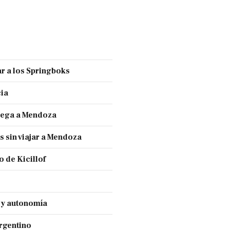
r a los Springboks
cia
llega a Mendoza
s sin viajar a Mendoza
 de Kicillof
a y autonomía
Argentino