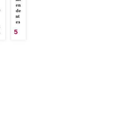
en
a
de
nt
es
l
5
n