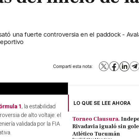
ató una fuerte controversia en el paddock - Ava
deportivo
Compartí esta nota:
X
Facebook
LinkedI
T
LO QUE SE LEE AHORA
órmula 1
, la estabilidad
versia de alto voltaje: el
Torneo Clausura.
Indep
niería validada por la FIA
Rivadavia igualó sin gole
tiva.
Atlético Tucumán