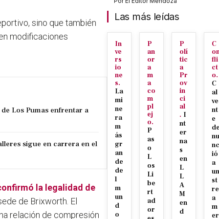
Por
El Editor Mendoza
Las más leídas
eportivo, sino que también
ucen modificaciones
In
P
P
C
ve
an
olí
o
rs
or
tic
fli
io
a
a
ct
ne
m
Pr
o.
s.
a
ov
C
co
in
La
al
m
ci
mi
ve
pl
al
ne
 de Los Pumas enfrentar a
nt
ej
.
I
ra
e
o.
nt
m
d
P
er
ás
n
as
na
lleres sigue en carrera en el
gr
n
o
s
an
ió
L
en
de
a
os
L
de
u
Li
L
l
st
be
A
confirmó la legalidad de
m
re
rt
M
un
a
sede de Brixworth. El
ad
en
d
m
or
d
una relación de compresión
o
er
es