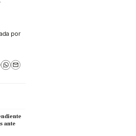
lada por
n
elegram
WhatsApp
Email
endiente
s ante