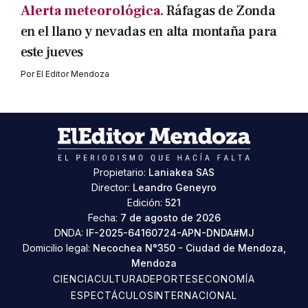
Alerta meteorológica.
Ráfagas de Zonda
en el llano y nevadas en alta montaña para
este jueves
Por
El Editor Mendoza
Propietario:
Laniakea SAS
Director:
Leandro Geneyro
Edición:
521
Fecha:
7 de agosto de 2026
DNDA:
IF-2025-64160724-APN-DNDA#MJ
Domicilio legal:
Necochea N°350 - Ciudad de Mendoza,
Mendoza
CIENCIA
CULTURA
DEPORTES
ECONOMÍA
ESPECTÁCULOS
INTERNACIONAL