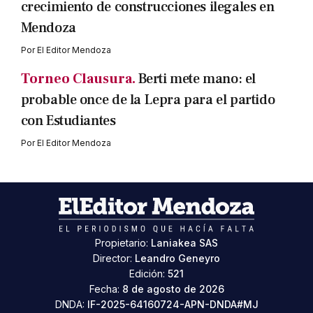
crecimiento de construcciones ilegales en
Mendoza
Por
El Editor Mendoza
Torneo Clausura.
Berti mete mano: el
probable once de la Lepra para el partido
con Estudiantes
Por
El Editor Mendoza
Propietario:
Laniakea SAS
Director:
Leandro Geneyro
Edición:
521
Fecha:
8 de agosto de 2026
DNDA:
IF-2025-64160724-APN-DNDA#MJ