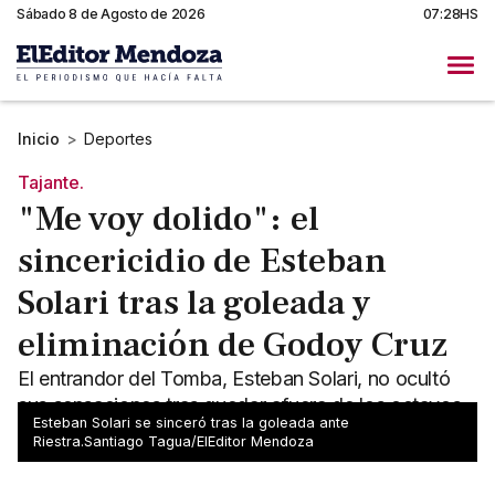
Sábado 8 de Agosto de 2026
07:28HS
Inicio
>
Deportes
Tajante.
"Me voy dolido": el
sincericidio de Esteban
Solari tras la goleada y
eliminación de Godoy Cruz
El entrandor del Tomba, Esteban Solari, no ocultó
sus sensaciones tras quedar afuera de los octavos
Esteban Solari se sinceró tras la goleada ante
de final del Torneo Apertura.
Riestra.Santiago Tagua/ElEditor Mendoza