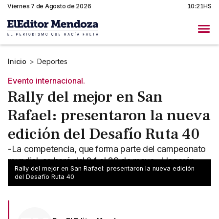
Viernes 7 de Agosto de 2026
10:21HS
Inicio
>
Deportes
Evento internacional.
Rally del mejor en San
Rafael: presentaron la nueva
edición del Desafío Ruta 40
-La competencia, que forma parte del campeonato
mundial, se hará del 24 al 29 de mayo -Llegarán
Rally del mejor en San Rafael: presentaron la nueva edición
pilotos de renombre en el rally mundial
del Desafío Ruta 40