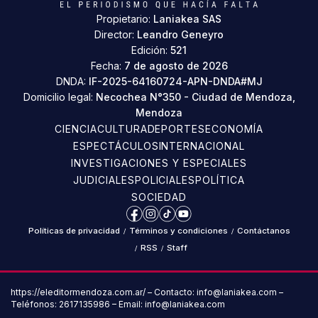
Propietario:
Laniakea SAS
Director:
Leandro Geneyro
Edición:
521
Fecha:
7 de agosto de 2026
DNDA:
IF-2025-64160724-APN-DNDA#MJ
Domicilio legal:
Necochea N°350 - Ciudad de Mendoza,
Mendoza
CIENCIA
CULTURA
DEPORTES
ECONOMÍA
ESPECTÁCULOS
INTERNACIONAL
INVESTIGACIONES Y ESPECIALES
JUDICIALES
POLICIALES
POLÍTICA
SOCIEDAD
Facebook
Instagram
TikTok
YouTube
Políticas de privacidad
/
Términos y condiciones
/
Contáctanos
/
RSS
/
Staff
https://eleditormendoza.com.ar/ – Contacto: info@laniakea.com –
Teléfonos: 2617135986 – Email: info@laniakea.com