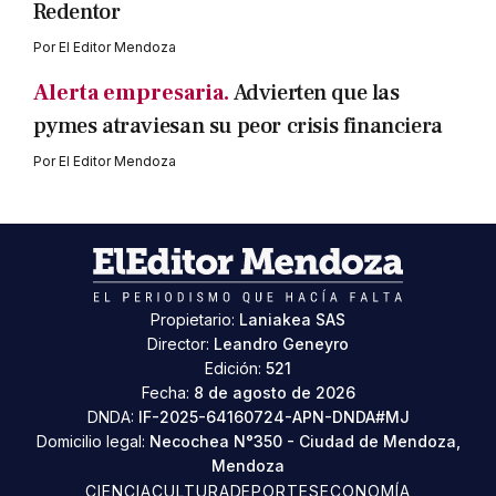
Redentor
Por
El Editor Mendoza
Alerta empresaria.
Advierten que las
pymes atraviesan su peor crisis financiera
Por
El Editor Mendoza
Propietario:
Laniakea SAS
Director:
Leandro Geneyro
Edición:
521
Fecha:
8 de agosto de 2026
DNDA:
IF-2025-64160724-APN-DNDA#MJ
Domicilio legal:
Necochea N°350 - Ciudad de Mendoza,
Mendoza
CIENCIA
CULTURA
DEPORTES
ECONOMÍA