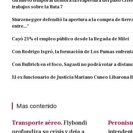
Un nuevo temporal demora la reapertura del paso Cristo
trabajos sobre la Ruta 7
Sturzenegger defendió la apertura a la compra de tierra
entre..."
Cayó 21% el empleo público desde la llegada de Milei
Con Rodrigo Isgró, la formación de Los Pumas enfrenta
Con Bullrich en el foco, Sagasti no podrá votar a distan
El ex funcionario de Justicia Mariano Cuneo Libarona 
Mas contenido
Transporte aéreo.
Flybondi
Peronis
profundiza su crisis y deja a
intendent