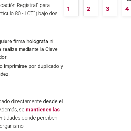
icación Registral” para
1
2
3
4
rtículo 80 - LCT”) bajo dos
quiere firma hológrafa ni
se realiza mediante la Clave
dor.
o imprimirse por duplicado y
idez.
ficado directamente
desde el
. Además, se
mantienen las
 entidades donde perciben
 organismo.