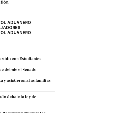
tión.
ROL ADUANERO
AJADORES
ROL ADUANERO
partido con Estudiantes
ue debate el Senado
y asistieron a las familias
ado debate la ley de