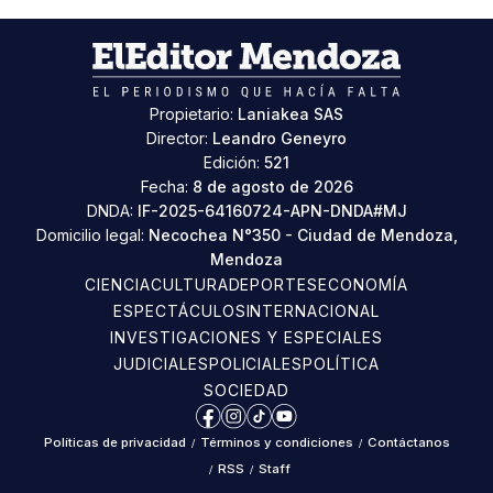
Propietario:
Laniakea SAS
Director:
Leandro Geneyro
Edición:
521
Fecha:
8 de agosto de 2026
DNDA:
IF-2025-64160724-APN-DNDA#MJ
Domicilio legal:
Necochea N°350 - Ciudad de Mendoza,
Mendoza
CIENCIA
CULTURA
DEPORTES
ECONOMÍA
ESPECTÁCULOS
INTERNACIONAL
INVESTIGACIONES Y ESPECIALES
JUDICIALES
POLICIALES
POLÍTICA
SOCIEDAD
Facebook
Instagram
TikTok
YouTube
Políticas de privacidad
/
Términos y condiciones
/
Contáctanos
/
RSS
/
Staff