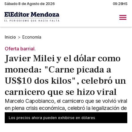
Sábado 8 de Agosto de 2026
09:28HS
Inicio
>
Economía
Oferta barrial.
Javier Milei y el dólar como
moneda: "Carne picada a
US$10 dos kilos", celebró un
carnicero que se hizo viral
Marcelo Capobianco, el carnicero que se volvió viral
en plena crisis económica, celebró la legalización de
precios en dólares con un cartel que ya es furor.
Los precios ahora pueden exhibirse en dólares