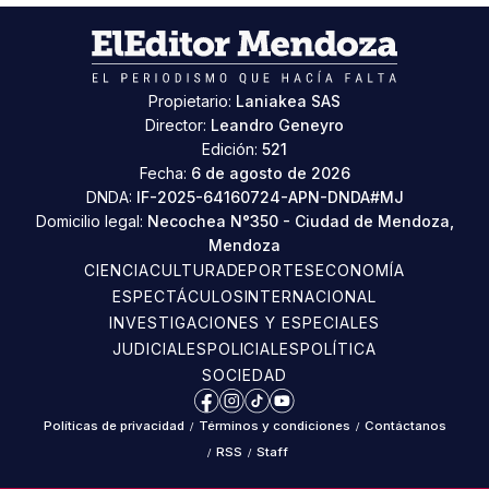
Propietario:
Laniakea SAS
Director:
Leandro Geneyro
Edición:
521
Fecha:
6 de agosto de 2026
DNDA:
IF-2025-64160724-APN-DNDA#MJ
Domicilio legal:
Necochea N°350 - Ciudad de Mendoza,
Mendoza
CIENCIA
CULTURA
DEPORTES
ECONOMÍA
ESPECTÁCULOS
INTERNACIONAL
INVESTIGACIONES Y ESPECIALES
JUDICIALES
POLICIALES
POLÍTICA
SOCIEDAD
Facebook
Instagram
TikTok
YouTube
Políticas de privacidad
/
Términos y condiciones
/
Contáctanos
/
RSS
/
Staff