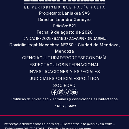
Propietario:
Laniakea SAS
Director:
Leandro Geneyro
Edición:
521
Fecha:
9 de agosto de 2026
DNDA:
IF-2025-64160724-APN-DNDA#MJ
Domicilio legal:
Necochea N°350 - Ciudad de Mendoza,
Mendoza
CIENCIA
CULTURA
DEPORTES
ECONOMÍA
ESPECTÁCULOS
INTERNACIONAL
INVESTIGACIONES Y ESPECIALES
JUDICIALES
POLICIALES
POLÍTICA
SOCIEDAD
Facebook
Instagram
TikTok
YouTube
Políticas de privacidad
/
Términos y condiciones
/
Contáctanos
/
RSS
/
Staff
https://eleditormendoza.com.ar/ – Contacto: info@laniakea.com –
Teléfonos: 2617135986 – Email: info@laniakea.com