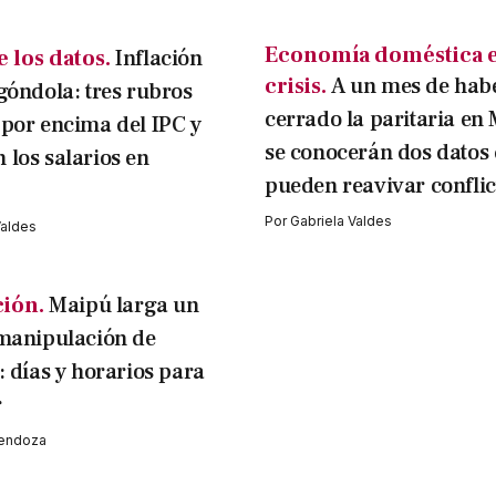
Economía doméstica 
e los datos.
Inflación
crisis.
A un mes de hab
góndola: tres rubros
cerrado la paritaria en
por encima del IPC y
se conocerán dos datos
los salarios en
pueden reavivar conflic
Por
Gabriela Valdes
Valdes
ción.
Maipú larga un
manipulación de
: días y horarios para
r
Mendoza