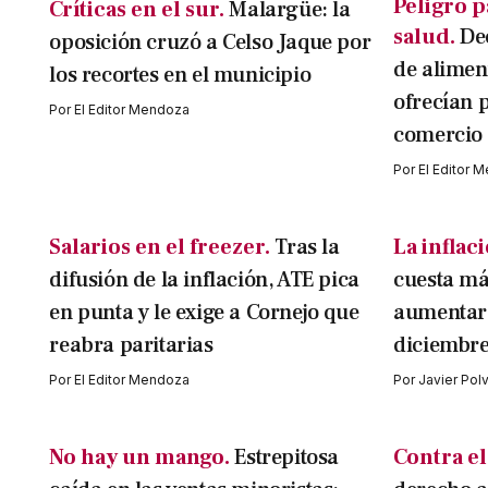
Peligro p
Críticas en el sur.
Malargüe: la
salud.
De
oposición cruzó a Celso Jaque por
de alimen
los recortes en el municipio
ofrecían 
Por
El Editor Mendoza
comercio 
Por
El Editor 
Salarios en el freezer.
Tras la
La inflac
difusión de la inflación, ATE pica
cuesta má
en punta y le exige a Cornejo que
aumentaro
reabra paritarias
diciembr
Por
El Editor Mendoza
Por
Javier Pol
No hay un mango.
Estrepitosa
Contra e