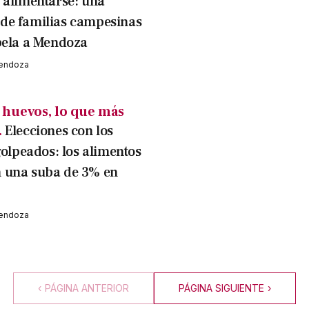
 alimentarse: una
de familias campesinas
pela a Mendoza
Mendoza
 huevos, lo que más
.
Elecciones con los
golpeados: los alimentos
 una suba de 3% en
Mendoza
‹
PÁGINA ANTERIOR
PÁGINA SIGUIENTE
›