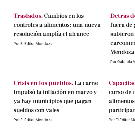
Traslados.
Cambios en los
Detrás d
controles a alimentos: una nueva
fuera de 
resolución amplía el alcance
subieron 
carcomen 
Por
El Editor Mendoza
Mendoza
Por
Gabriela 
Crisis en los pueblos.
La carne
Capacita
impulsó la inflación en marzo y
curso de 
ya hay municipios que pagan
alimentos
sueldos con vales
participa
Por
El Editor Mendoza
Por
El Editor 