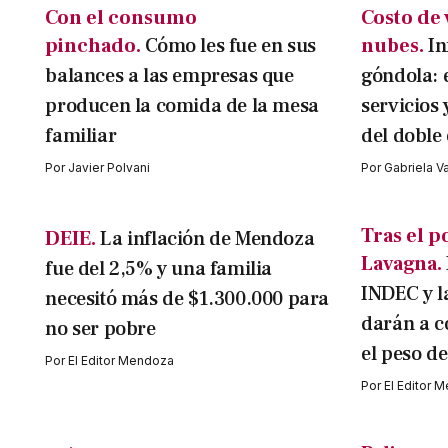
Con el consumo
Costo de 
pinchado.
Cómo les fue en sus
nubes.
In
balances a las empresas que
góndola: e
producen la comida de la mesa
servicios 
familiar
del doble
Por
Javier Polvani
Por
Gabriela V
Tras el p
DEIE.
La inflación de Mendoza
Lavagna.
fue del 2,5% y una familia
INDEC y l
necesitó más de $1.300.000 para
darán a c
no ser pobre
el peso de
Por
El Editor Mendoza
Por
El Editor 