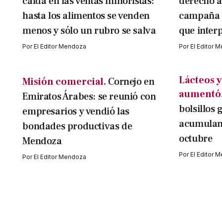
caída en las ventas minoristas:
derecho a
hasta los alimentos se venden
campaña 
menos y sólo un rubro se salva
que inter
Por
El Editor Mendoza
Por
El Editor 
Lácteos y
Misión comercial.
Cornejo en
aumentó
Emiratos Árabes: se reunió con
bolsillos 
empresarios y vendió las
acumulan
bondades productivas de
octubre
Mendoza
Por
El Editor 
Por
El Editor Mendoza