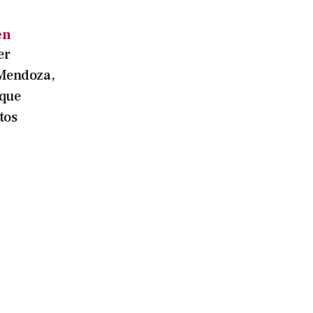
en
er
 Mendoza,
 que
tos