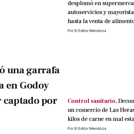
desplomó en supermerca
autoservicios y mayorista
hasta la venta de aliment
Por
El Editor Mendoza
ó una garrafa
ía en Godoy
r captado por
Control sanitario.
Decom
un comercio de Las Hera
kilos de carne en mal est
Por
El Editor Mendoza