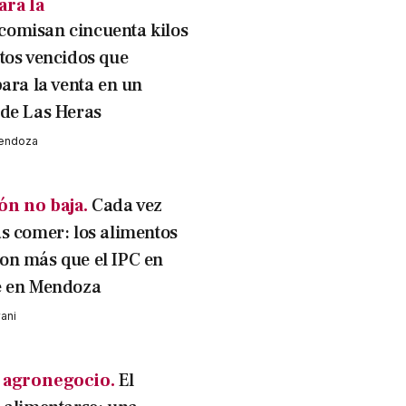
ara la
comisan cincuenta kilos
tos vencidos que
para la venta en un
de Las Heras
Mendoza
ión no baja.
Cada vez
s comer: los alimentos
n más que el IPC en
e en Mendoza
vani
l agronegocio.
El