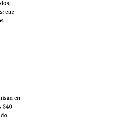
dos,
s: cae
os
isan en
s 340
ado