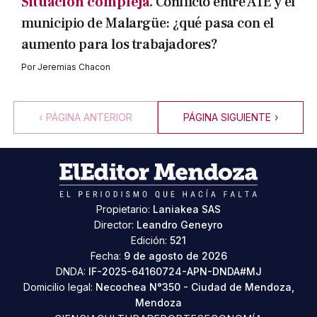
Situación compleja.
Conflicto entre ATE y el
municipio de Malargüe: ¿qué pasa con el
aumento para los trabajadores?
Por
Jeremias Chacon
‹
PÁGINA ANTERIOR
PÁGINA SIGUIENTE
›
Propietario:
Laniakea SAS
Director:
Leandro Geneyro
Edición:
521
Fecha:
9 de agosto de 2026
DNDA:
IF-2025-64160724-APN-DNDA#MJ
Domicilio legal:
Necochea N°350 - Ciudad de Mendoza,
Mendoza