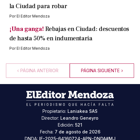
la Ciudad para robar
Por
El Editor Mendoza
¡Una ganga!
Rebajas en Ciudad: descuentos
de hasta 50% en indumentaria
Por
El Editor Mendoza
‹
PÁGINA ANTERIOR
PÁGINA SIGUIENTE
›
Propietario:
Laniakea SAS
Director:
Leandro Geneyro
Edición:
521
Fecha:
7 de agosto de 2026
DNDA:
IF-2025-64160724-APN-DNDA#MJ