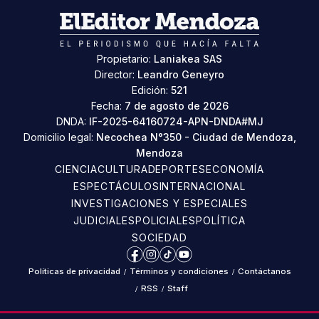
Propietario:
Laniakea SAS
Director:
Leandro Geneyro
Edición:
521
Fecha:
7 de agosto de 2026
DNDA:
IF-2025-64160724-APN-DNDA#MJ
Domicilio legal:
Necochea N°350 - Ciudad de Mendoza,
Mendoza
CIENCIA
CULTURA
DEPORTES
ECONOMÍA
ESPECTÁCULOS
INTERNACIONAL
INVESTIGACIONES Y ESPECIALES
JUDICIALES
POLICIALES
POLÍTICA
SOCIEDAD
Facebook
Instagram
TikTok
YouTube
Políticas de privacidad
/
Términos y condiciones
/
Contáctanos
/
RSS
/
Staff