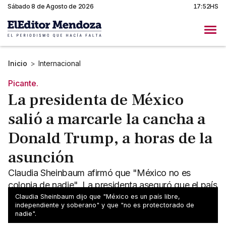
Sábado 8 de Agosto de 2026
17:52HS
Inicio
>
Internacional
Picante.
La presidenta de México
salió a marcarle la cancha a
Donald Trump, a horas de la
asunción
Claudia Sheinbaum afirmó que "México no es
colonia de nadie". La presidenta aseguró que el país
asistirá a los posibles deportados de Estados
Claudia Sheinbaum dijo que "México es un país libre,
independiente y soberano" y que "no es protectorado de
Unidos.
nadie".