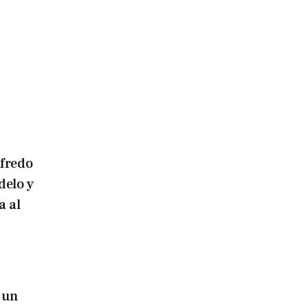
lfredo
delo y
a al
 un