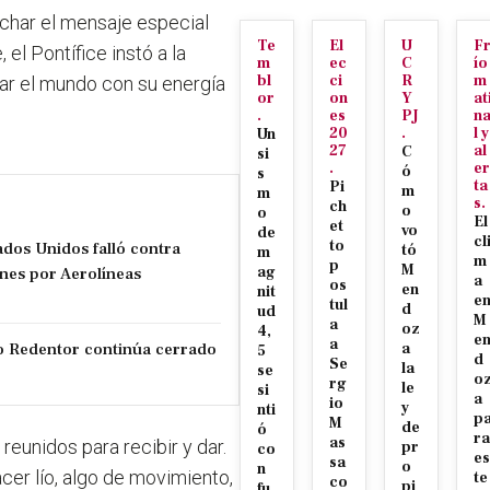
uchar el mensaje especial
Te
El
U
F
 el Pontífice instó a la
m
ec
C
ío
bl
ci
R
m
mar el mundo con su energía
or
on
Y
at
.
es
PJ
n
20
.
l y
Un
27
al
C
si
.
er
ó
s
ta
Pi
m
m
s.
ch
o
o
El
et
vo
de
cl
to
tados Unidos falló contra
tó
m
m
p
M
nes por Aerolíneas
ag
a
os
en
nit
e
tul
d
ud
M
a
oz
4,
e
a
sto Redentor continúa cerrado
a
5
d
Se
la
se
o
rg
le
si
a
io
y
nti
p
M
de
ó
ra
as
reunidos para recibir y dar.
pr
co
es
sa
o
n
cer lío, algo de movimiento,
te
co
pi
fu