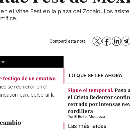
n el Vitae Fest en la plaza del Zócalo. Los asist
tífice.
Compartí esta nota:
X
Facebook
LinkedI
T
sco.
LO QUE SE LEE AHORA
e testigo de un emotivo
es se reunieron en el
Sigue el temporal.
Paso a
undation, para celebrar la
el Cristo Redentor conti
cerrado por intensas ne
cordillera
Por
El Editor Mendoza
 cambio
Las más leídas