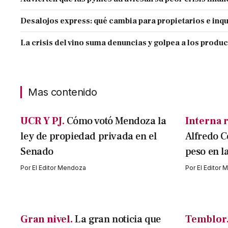
Desalojos express: qué cambia para propietarios e inqu
La crisis del vino suma denuncias y golpea a los produ
Mas contenido
UCR Y PJ.
Cómo votó Mendoza la
Interna r
ley de propiedad privada en el
Alfredo C
Senado
peso en l
Por
El Editor Mendoza
Por
El Editor
Gran nivel.
La gran noticia que
Temblor