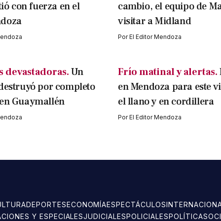
tió con fuerza en el
cambio, el equipo de M
ndoza
visitar a Midland
 Mendoza
Por
El Editor Mendoza
 devastadoras.
Un
Frío matinal y alertas.
destruyó por completo
en Mendoza para este v
 en Guaymallén
el llano y en cordillera
 Mendoza
Por
El Editor Mendoza
ULTURA
DEPORTES
ECONOMÍA
ESPECTÁCULOS
INTERNACION
ACIONES Y ESPECIALES
JUDICIALES
POLICIALES
POLÍTICA
SOC