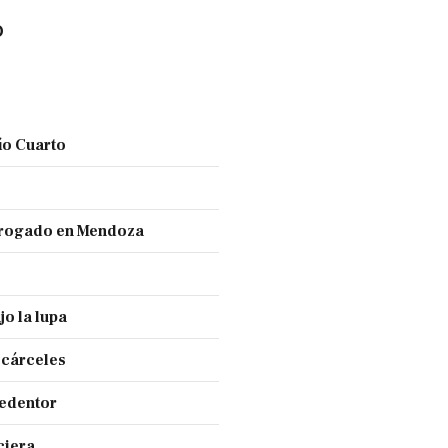
O
ío Cuarto
 drogado en Mendoza
jo la lupa
 cárceles
Redentor
ciera