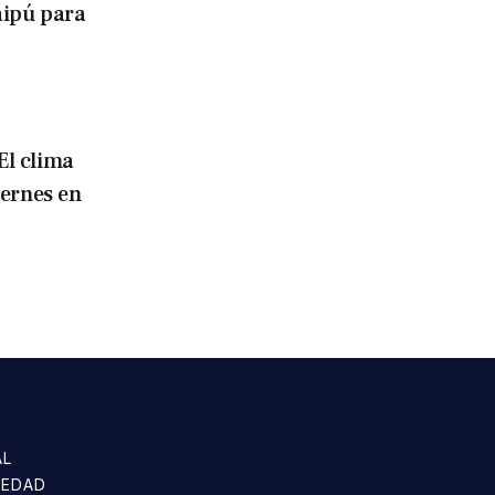
aipú para
El clima
iernes en
AL
IEDAD