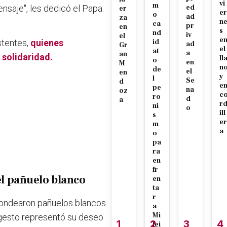
vi
m
ensaje", les dedicó el Papa.
ed
er
er
o
ad
za
n
ca
pr
en
s
nd
iv
el
e
stentes,
quienes
id
ad
Gr
el
at
a
an
 solidaridad.
ll
o
en
M
n
de
el
en
y
l
Se
d
e
pe
na
oz
c
ro
d
a
r
ni
o
ill
s
er
m
a
o
pa
ra
en
fr
el pañuelo blanco
en
ta
r
s ondearon pañuelos blancos
a
Mi
 gesto representó su deseo
1
2
3
4
lei