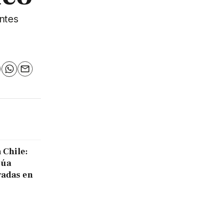
entes
n
elegram
WhatsApp
Email
 Chile:
núa
vadas en