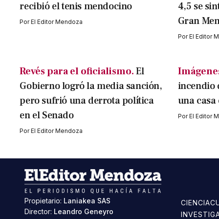
recibió el tenis mendocino
4,5 se sin
Gran Me
Por
El Editor Mendoza
Por
El Editor
Revés para el oficialismo.
El
Imágenes
Gobierno logró la media sanción,
incendio 
pero sufrió una derrota política
una casa
en el Senado
Por
El Editor
Por
El Editor Mendoza
Propietario:
Laniakea SAS
CIENCIA
C
Director:
Leandro Geneyro
INVESTIG