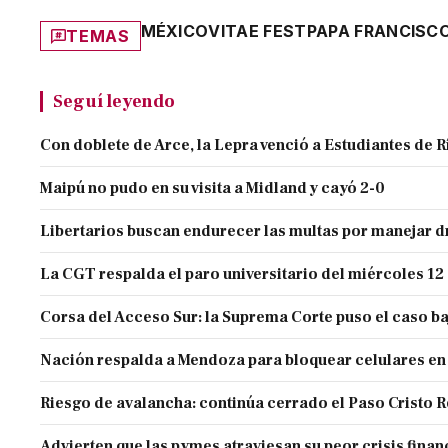
MÉXICO
VITAE FEST
PAPA FRANCISC
TEMAS
Seguí leyendo
Con doblete de Arce, la Lepra venció a Estudiantes de R
Maipú no pudo en su visita a Midland y cayó 2-0
Libertarios buscan endurecer las multas por manejar
La CGT respalda el paro universitario del miércoles 12
Corsa del Acceso Sur: la Suprema Corte puso el caso ba
Nación respalda a Mendoza para bloquear celulares en
Riesgo de avalancha: continúa cerrado el Paso Cristo 
Advierten que las pymes atraviesan su peor crisis finan