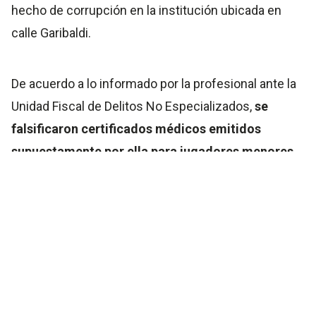
hecho de corrupción en la institución ubicada en
calle Garibaldi.
De acuerdo a lo informado por la profesional ante la
Unidad Fiscal de Delitos No Especializados,
se
falsificaron certificados médicos emitidos
supuestamente por ella para jugadores menores
de edad
. La denuncia involucra directamente al
Sindicato de Trabajadores Municipales de Maipú
(SSMT), entidad que presta servicios médicos a los
clubes afiliados a la Liga.