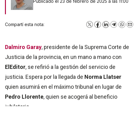
Publicado el 23 de febrero de 2025 a las 11:00
Compartí esta nota:
X
Facebook
LinkedIn
Telegram
WhatsA
Emai
Dalmiro Garay
, presidente de la Suprema Corte de
Justicia de la provincia, en un mano a mano con
ElEditor
, se refirió a la gestión del servicio de
justicia. Espera por la llegada de
Norma Llatser
quien asumirá en el máximo tribunal en lugar de
Pedro Llorente
, quien se acogerá al beneficio
jubilatorio.
"Es un año en el que vamos a concretar más cosas y
terminar círculos que habíamos iniciado hace dos o