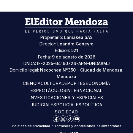
Propietario:
Laniakea SAS
Director:
Leandro Geneyro
Edición:
521
Fecha:
9 de agosto de 2026
DNDA:
IF-2025-64160724-APN-DNDA#MJ
Domicilio legal:
Necochea N°350 - Ciudad de Mendoza,
Mendoza
CIENCIA
CULTURA
DEPORTES
ECONOMÍA
ESPECTÁCULOS
INTERNACIONAL
INVESTIGACIONES Y ESPECIALES
JUDICIALES
POLICIALES
POLÍTICA
SOCIEDAD
Facebook
Instagram
TikTok
YouTube
Políticas de privacidad
/
Términos y condiciones
/
Contáctanos
RSS
Staff