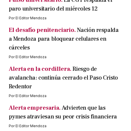
Pulso universitario.
La CGT respalda el
paro universitario del miércoles 12
Por
El Editor Mendoza
El desafío penitenciario.
Nación respalda
a Mendoza para bloquear celulares en
cárceles
Por
El Editor Mendoza
Alerta en la cordillera.
Riesgo de
avalancha: continúa cerrado el Paso Cristo
Redentor
Por
El Editor Mendoza
Alerta empresaria.
Advierten que las
pymes atraviesan su peor crisis financiera
Por
El Editor Mendoza