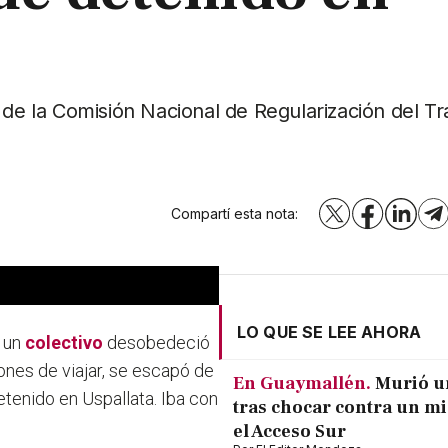
 de la Comisión Nacional de Regularización del T
Compartí esta nota:
X
Facebook
LinkedI
T
LO QUE SE LEE AHORA
e un
colectivo
desobedeció
ones de viajar, se escapó de
En Guaymallén.
Murió u
etenido en Uspallata. Iba con
tras chocar contra un m
el Acceso Sur