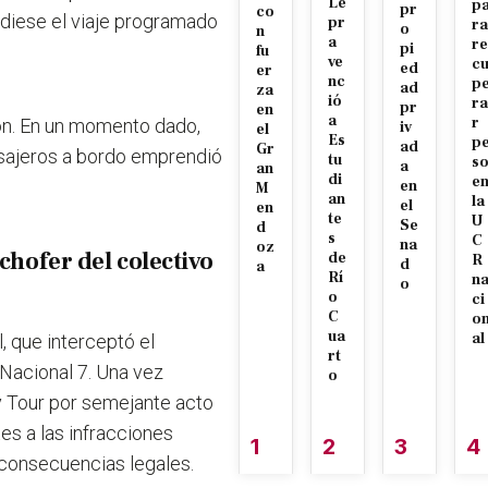
Le
p
pr
co
ndiese el viaje programado
pr
ra
o
n
a
re
pi
fu
ve
c
ed
er
nc
p
ad
za
ió
ra
pr
en
a
r
ión. En un momento dado,
iv
el
Es
p
ad
Gr
asajeros a bordo emprendió
tu
s
a
an
di
e
en
M
an
la
el
en
te
U
Se
d
s
C
na
oz
chofer del colectivo
de
R
d
a
Rí
n
o
o
ci
C
o
ua
al
 que interceptó el
rt
 Nacional 7. Una vez
o
y Tour por semejante acto
es a las infracciones
1
2
3
4
 consecuencias legales.