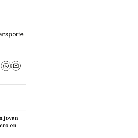
ransporte
n
elegram
WhatsApp
Email
n joven
icro en