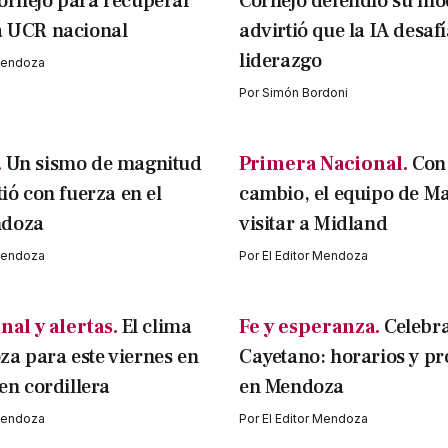
ornejo para recuperar
Cornejo defendió su mo
a UCR nacional
advirtió que la IA desafí
liderazgo
 Mendoza
Por
Simón Bordoni
.
Un sismo de magnitud
Primera Nacional.
Con
tió con fuerza en el
cambio, el equipo de M
ndoza
visitar a Midland
 Mendoza
Por
El Editor Mendoza
nal y alertas.
El clima
Fe y esperanza.
Celebr
a para este viernes en
Cayetano: horarios y pr
 en cordillera
en Mendoza
 Mendoza
Por
El Editor Mendoza