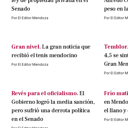
ley de propiedad privada en el
Alfredo C
Senado
peso en l
Por
El Editor Mendoza
Por
El Editor
Gran nivel.
La gran noticia que
Temblor
recibió el tenis mendocino
4,5 se sin
Gran Me
Por
El Editor Mendoza
Por
El Editor
Revés para el oficialismo.
El
Frío mati
Gobierno logró la media sanción,
en Mendoz
pero sufrió una derrota política
el llano y
en el Senado
Por
El Editor