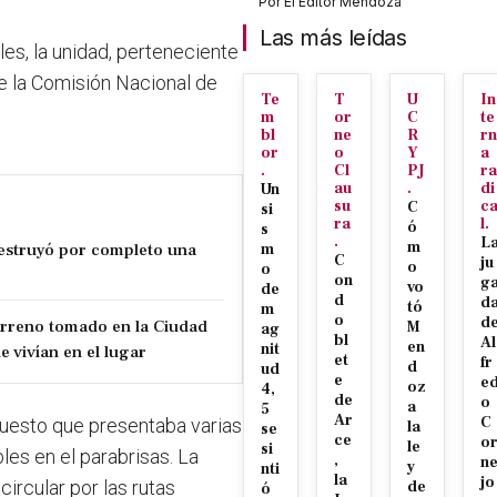
Por
El Editor Mendoza
Las más leídas
les, la unidad, perteneciente
de la Comisión Nacional de
Te
T
U
In
m
or
C
te
bl
ne
R
rn
or
o
Y
a
.
Cl
PJ
ra
au
.
di
Un
su
c
C
si
ra
l.
ó
s
.
L
m
estruyó por completo una
m
C
ju
o
o
on
g
vo
de
d
d
tó
m
o
d
erreno tomado en la Ciudad
M
ag
bl
Al
en
nit
e vivían en el lugar
et
fr
d
ud
e
e
oz
4,
de
o
a
5
Ar
C
uesto que presentaba varias
la
se
ce
o
le
si
les en el parabrisas. La
,
n
y
nti
la
jo
ircular por las rutas
de
ó