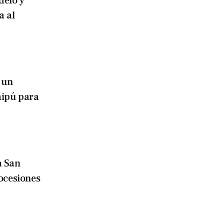
delo y
a al
 un
aipú para
a San
ocesiones