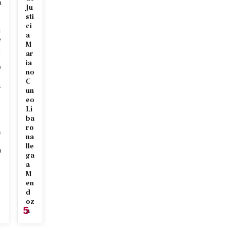
a
Ju
sti
ci
u
a
e
M
ar
ia
e
no
o
C
n
un
eo
Li
ba
ro
a
na
lle
n
ga
a
M
en
d
oz
5
a