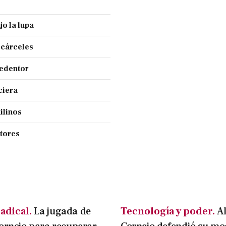
jo la lupa
 cárceles
Redentor
ciera
ilinos
ctores
adical.
La jugada de
Tecnología y poder.
A