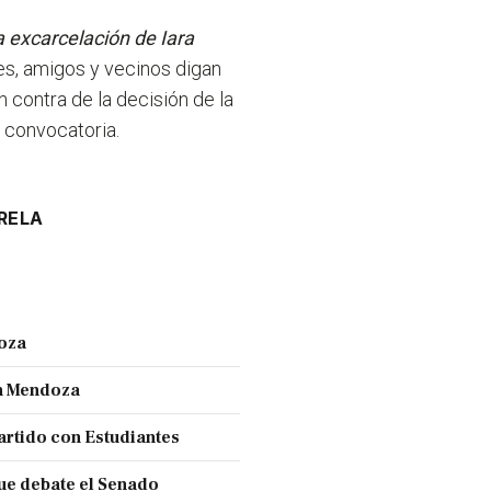
la excarcelación de Iara
es, amigos y vecinos digan
contra de la decisión de la
a convocatoria.
RELA
doza
en Mendoza
partido con Estudiantes
ue debate el Senado