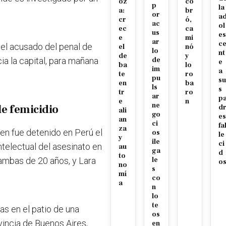
oz
co
p
la
a:
br
or
a
cr
ó,
ac
ol
ec
ca
us
es
e
mi
ar
c
el acusado del penal de
el
nó
lo
nt
de
y
cia la capital, para mañana
de
e
ba
lo
im
a
te
ro
pu
su
en
ba
ls
s
tr
ro
ar
p
e
n
ne
le femicidio
d
ali
go
es
an
ci
fa
za
en fue detenido en Perú el
os
le
y
ile
ci
telectual del asesinato en
au
ga
d
to
 ambas de 20 años, y Lara
le
o
no
s
mí
co
a
n
lo
te
as en el patio de una
os
ovincia de Buenos Aires,
en