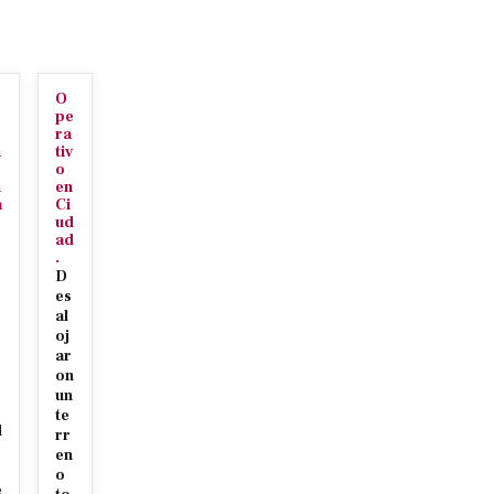
O
c
pe
ra
n
tiv
o
n
en
a
Ci
ud
ad
.
D
es
al
oj
ar
r
on
s
un
te
d
rr
en
o
e