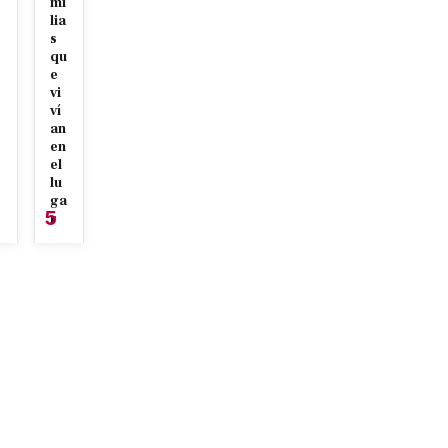
mi
lia
s
qu
e
vi
ví
an
en
el
lu
ga
5
r