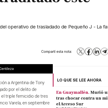
 del operativo de trasladado de Pequeño J - La fa
Compartí esta nota:
X
Facebook
LinkedI
T
Gentileza
LO QUE SE LEE AHORA
ición a Argentina de Tony
ado por el delito de
En Guaymallén.
Murió u
l triple femicidio de tres
tras chocar contra un m
encio Varela, en septiembre
el Acceso Sur