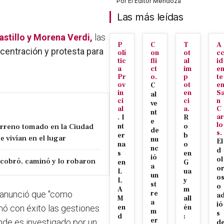
Por
El Editor Mendoza
Las más leídas
astillo y Morena Verdi,
las
P
C
T
A
centración y protesta para
olí
on
ot
c
tic
fli
al
id
a
ct
im
e
Pr
o.
p
te
ov
ot
e
C
in
en
S
al
ci
ci
n
ve
al
a.
C
nt
ar
.
I
R
e
lo
erreno tomado en la Ciudad
nt
o
de
s.
er
b
e vivían en el lugar
nu
El
na
o
nc
d
s
en
ió
ol
cobró, caminó y lo robaron
en
G
a
o
L
ua
un
o
L
y
st
o
A
m
o anunció que "como
re
a
M
all
a
ió
nó con éxito las gestiones
en
én
m
s
d
:
er
onde es investigado por un
d