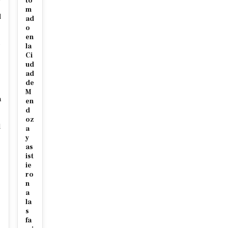
to
m
d
ad
o
en
e
la
Ci
ud
ad
de
M
a
en
r
d
oz
l
a
y
as
ist
s
ie
ro
n
a
la
s
fa