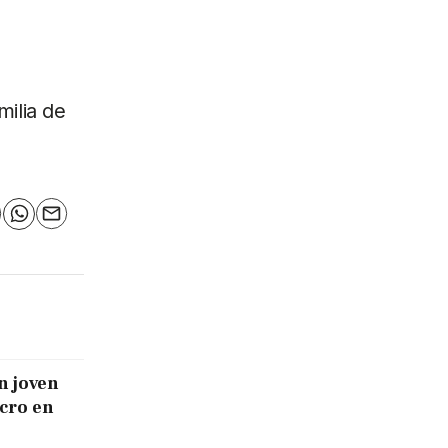
milia de
n
elegram
WhatsApp
Email
n joven
icro en