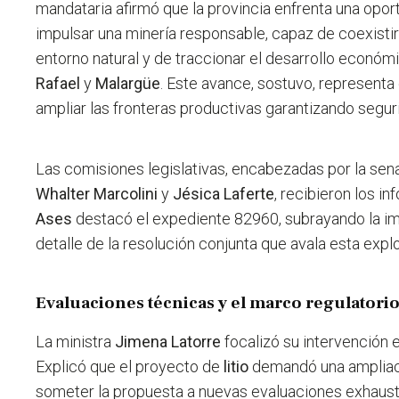
mandataria afirmó que la provincia enfrenta una opor
impulsar una minería responsable, capaz de coexist
entorno natural y de traccionar el desarrollo econ
Rafael
y
Malargüe
. Este avance, sostuvo, represent
ampliar las fronteras productivas garantizando seguri
Las comisiones legislativas, encabezadas por la se
Whalter Marcolini
y
Jésica Laferte
, recibieron los i
Ases
destacó el expediente 82960, subrayando la i
detalle de la resolución conjunta que avala esta explo
Evaluaciones técnicas y el marco regulatori
La ministra
Jimena Latorre
focalizó su intervención e
Explicó que el proyecto de
litio
demandó una ampliació
someter la propuesta a nuevas evaluaciones exhausti