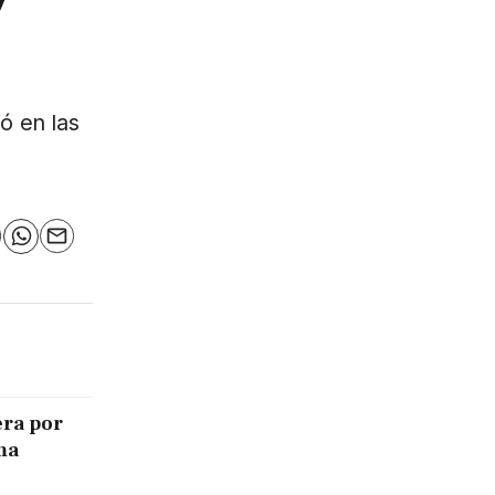
ó en las
n
elegram
WhatsApp
Email
era por
ma