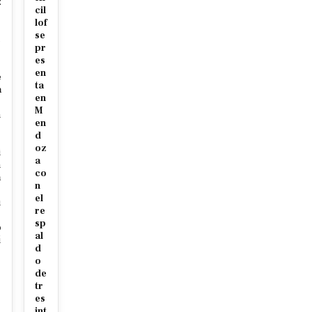
z
cil
lof
se
c
pr
es
en
e
ta
a
en
M
n
en
d
oz
i
a
n
co
a
n
el
u
re
sp
o
al
í
d
o
de
tr
es
int