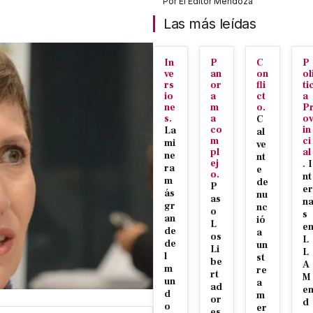
Por
El Editor Mendoza
Las más leídas
In
P
C
P
ve
an
on
ol
rs
or
fli
ti
io
a
ct
a
ne
m
o.
P
s.
a
o
C
co
in
La
al
m
ci
mi
ve
pl
al
ne
nt
ej
.
I
ra
e
o.
nt
m
de
P
er
ás
nu
as
n
gr
nc
o
s
an
ió
L
e
de
a
os
L
de
un
Li
L
l
st
be
A
m
re
rt
M
un
a
ad
e
d
m
or
d
o
er
es