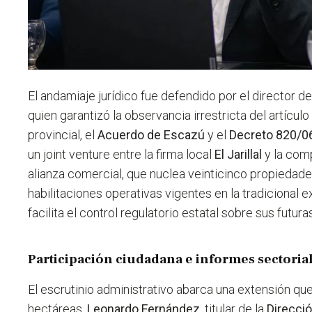
El andamiaje jurídico fue defendido por el director d
quien garantizó la observancia irrestricta del artículo
provincial, el
Acuerdo de Escazú
y el
Decreto 820/0
un joint venture entre la firma local
El Jarillal
y la com
alianza comercial, que nuclea veinticinco propiedad
habilitaciones operativas vigentes en la tradicional e
facilita el control regulatorio estatal sobre sus futu
Participación ciudadana e informes sectoria
El escrutinio administrativo abarca una extensión qu
hectáreas.
Leonardo Fernández
, titular de la
Direcci