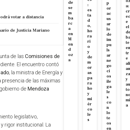
o
de
p
:
a:
se
or
es
cr
m
ac
ta
podrá votar a distancia
e
ba
us
d
e
rc
ar
o,
el
a
lo
nario de Justicia Mariano
ho
d
en
de
ra
b
M
im
ri
te
en
pu
o
e
d
ls
y
tr
oz
ar
unta de las
Comisiones de
de
e
a
ne
m
al
ediente. El encuentro contó
go
or
a
ci
sado
, la ministra de Energía y
as
z
os
pa
y
La presencia de las máximas
ile
ra
a
ga
l gobierno de
Mendoza
ho
to
le
y
n
s
mi
m
co
ér
a
n
co
lo
le
ento legislativo,
te
s
os
rigor institucional. La
en