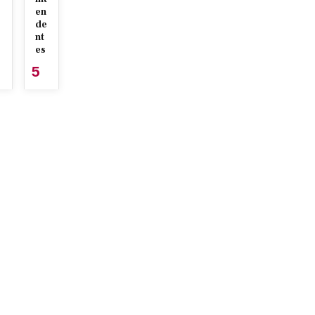
en
de
nt
es
5