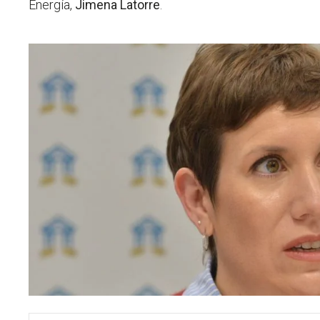
Energía,
Jimena Latorre
.