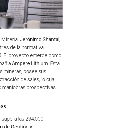
e Minería,
Jerónimo Shantal
,
 tres de la normativa
6
. El proyecto emerge como
pañía
Ampere Lithium
. Esta
es mineras, posee sus
xtracción de sales, lo cual
ras maniobras prospectivas.
les
e supera las 234.000
ón de Gestión y