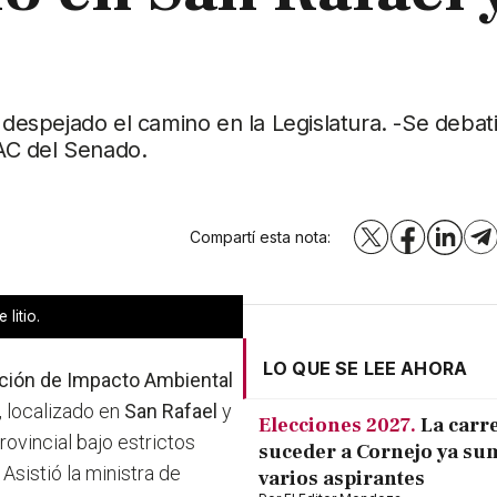
 despejado el camino en la Legislatura. -Se debati
AC del Senado.
Compartí esta nota:
X
Facebook
LinkedI
T
litio.
LO QUE SE LEE AHORA
ción de Impacto Ambiental
", localizado en
San Rafael
y
Elecciones 2027.
La carr
rovincial bajo estrictos
suceder a Cornejo ya su
. Asistió la ministra de
varios aspirantes