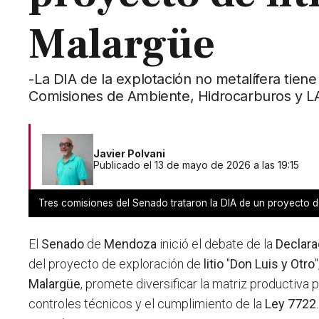
Malargüe
-La DIA de la explotación no metalífera tiene
Comisiones de Ambiente, Hidrocarburos y L
Javier Polvani
Publicado el 13 de mayo de 2026 a las 19:15
Tres comisiones del Senado trataron la DIA de un proyecto de 
El
Senado
de
Mendoza
inició el debate de la
Declara
del proyecto de exploración de
litio
"
Don Luis y Otro
Malargüe
, promete diversificar la matriz productiva p
controles técnicos y el cumplimiento de la
Ley 7722