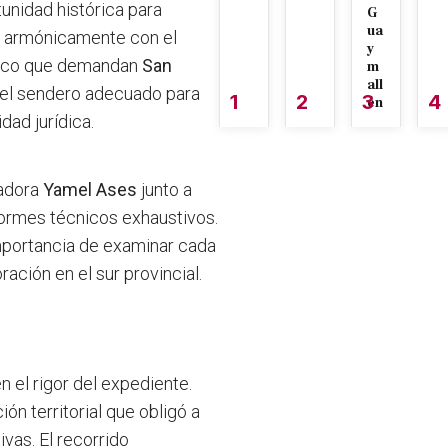
tunidad histórica para
G
ua
ir armónicamente con el
y
ómico que demandan
San
m
all
a el sendero adecuado para
1
2
3
4
én
dad jurídica.
nadora
Yamel Ases
junto a
nformes técnicos exhaustivos.
mportancia de examinar cada
ración en el sur provincial.
o
n el rigor del expediente.
n territorial que obligó a
vas. El recorrido