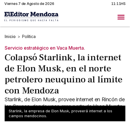
Viernes 7 de Agosto de 2026
11:11HS
Inicio
>
Política
Servicio estratégico en Vaca Muerta.
Colapsó Starlink, la internet
de Elon Musk, en el norte
petrolero neuquino al límite
con Mendoza
Starlink, de Elon Musk, provee internet en Rincón de
los Sauces, donde yace gran parte de Vaca Muerta.
Starlink, la empresa de Elon Musk, proveerá internet a los
Mendoza y Neuquén pujan por los servicios.
campos mendocinos.