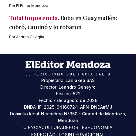
Por
El Editor Mendoza
Total impotencia.
Robo en Guaymallén:
cobró, caminó y lo robaron
Por
Andres Caviglia
Propietario:
Laniakea SAS
Director:
Leandro Geneyro
Edición:
521
Fecha:
7 de agosto de 2026
DNDA:
IF-2025-64160724-APN-DNDA#MJ
Domicilio legal:
Necochea N°350 - Ciudad de Mendoza,
Mendoza
CIENCIA
CULTURA
DEPORTES
ECONOMÍA
ESPECTÁCULOS
INTERNACIONAL