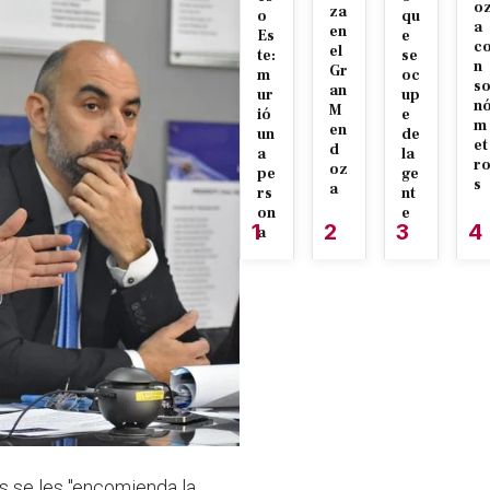
o
za
o
qu
a
en
Es
e
c
el
te:
se
n
Gr
m
oc
s
an
ur
up
n
M
ió
e
m
en
un
de
et
d
a
la
r
oz
pe
ge
s
a
rs
nt
on
e
1
2
3
4
a
as se les "encomienda la