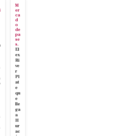
M
i
er
ca
d
o
de
pa
se
s.
n
El
ex
Ri
ve
n
r
Pl
a
at
e
e
qu
e
lle
s
ga
s
a
n
H
ur
n
ac