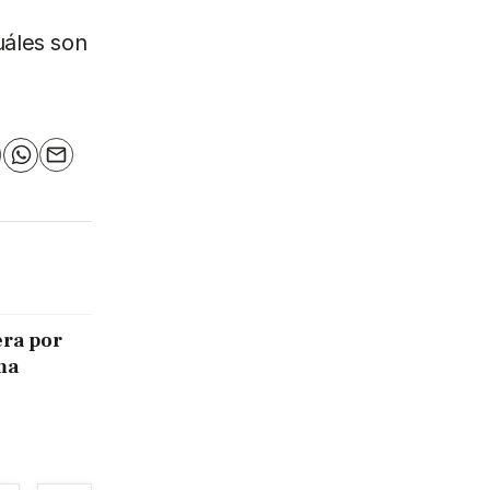
uáles son
n
elegram
WhatsApp
Email
era por
ma