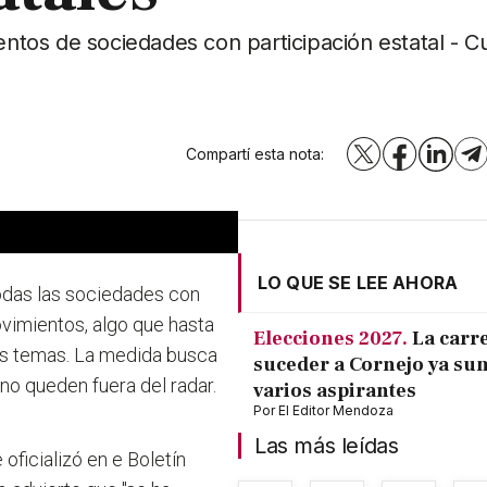
ientos de sociedades con participación estatal - C
Compartí esta nota:
X
Facebook
LinkedI
T
LO QUE SE LEE AHORA
todas las sociedades con
ovimientos, algo que hasta
Elecciones 2027.
La carr
nos temas. La medida busca
suceder a Cornejo ya su
no queden fuera del radar.
varios aspirantes
Por
El Editor Mendoza
Las más leídas
e oficializó en e Boletín