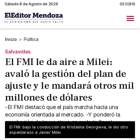
Sábado 8 de Agosto de 2026
02:02HS
Inicio
>
Política
Salvavidas.
El FMI le da aire a Milei:
avaló la gestión del plan de
ajuste y le mandará otros mil
millones de dólares
-El FMI destacó que el país marcha hacia una
economía orientada al mercado. -Y ponderó la
aprobación de leyes clave en materia fiscal,
El FMI. bajo la conducción de Kristalina Georgieva, le dio otro
comercial y laboral.
espaldarazo a Javier Milei.