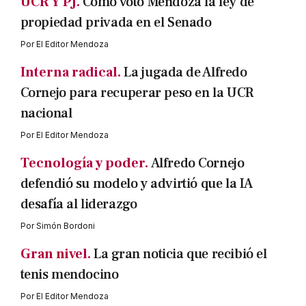
UCR Y PJ.
Cómo votó Mendoza la ley de
propiedad privada en el Senado
Por
El Editor Mendoza
Interna radical.
La jugada de Alfredo
Cornejo para recuperar peso en la UCR
nacional
Por
El Editor Mendoza
Tecnología y poder.
Alfredo Cornejo
defendió su modelo y advirtió que la IA
desafía al liderazgo
Por
Simón Bordoni
Gran nivel.
La gran noticia que recibió el
tenis mendocino
Por
El Editor Mendoza