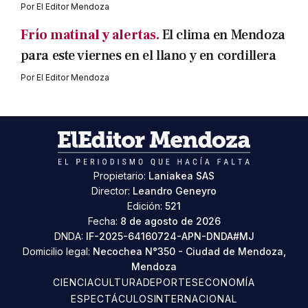
Por
El Editor Mendoza
Frío matinal y alertas.
El clima en Mendoza
para este viernes en el llano y en cordillera
Por
El Editor Mendoza
Propietario:
Laniakea SAS
Director:
Leandro Geneyro
Edición:
521
Fecha:
8 de agosto de 2026
DNDA:
IF-2025-64160724-APN-DNDA#MJ
Domicilio legal:
Necochea N°350 - Ciudad de Mendoza,
Mendoza
CIENCIA
CULTURA
DEPORTES
ECONOMÍA
ESPECTÁCULOS
INTERNACIONAL