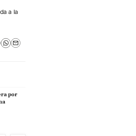
da a la
n
elegram
WhatsApp
Email
era por
ma