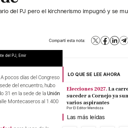
ario del PJ pero el kirchnerismo impugnó y se mu
Compartí esta nota:
X
Facebook
LinkedI
T
te del PJ, Emir
LO QUE SE LEE AHORA
. A pocos días del Congreso
 sede del encuentro, hubo
Elecciones 2027.
La carr
do 31 en la sede de la
Unión
suceder a Cornejo ya su
calle Montecaseros al 1.400
varios aspirantes
Por
El Editor Mendoza
Las más leídas