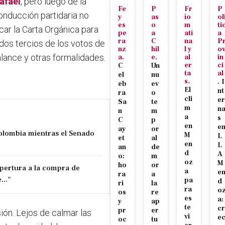
afael
, pero luego de la
Fe
P
Fr
P
onducción partidaria no
y
as
ío
ol
es
o
m
ti
car la Carta Orgánica para
pe
a
ati
a
ra
C
na
P
dos tercios de los votos de
nz
hil
l y
o
lance y otras formalidades.
a.
e.
al
in
er
ci
C
Un
ta
al
el
nu
s.
.
I
eb
ev
El
nt
ra
o
cli
er
Sa
te
m
n
n
m
a
s
C
p
en
e
ay
or
Colombia mientras el Senado
M
L
et
al
en
L
an
de
d
A
o:
m
oz
M
ho
or
pertura a la compra de
a
e
ra
a
..."
pa
d
ri
la
ra
o
os
re
es
a:
y
ap
te
cr
pr
er
ión. Lejos de calmar las
vi
e
oc
tu