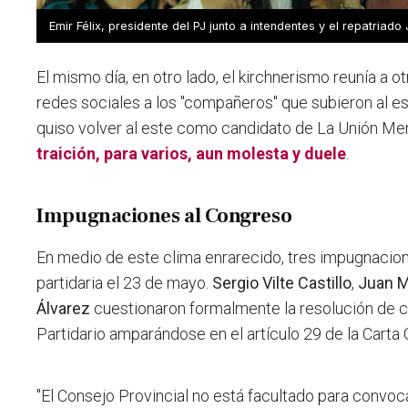
Emir Félix, presidente del PJ junto a intendentes y el repatria
El mismo día, en otro lado, el kirchnerismo reunía a o
redes sociales a los "compañeros" que subieron al es
quiso volver al este como candidato de La Unión Me
traición, para varios, aun molesta y duele
.
Impugnaciones al Congreso
En medio de este clima enrarecido, tres impugnacion
partidaria el 23 de mayo.
Sergio Vilte Castillo
,
Juan M
Álvarez
cuestionaron formalmente la resolución de 
Partidario amparándose en el artículo 29 de la Carta 
"
El Consejo Provincial no está facultado para convoc