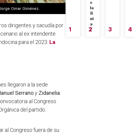
e
la
do Jorge Omar Giménez.
R
ut
a
tros dirigentes y sacudía por
1
2
3
4
7
cenario al ex intendente
ndocina para el 2023.
La
es llegaron a la sede
anuel Serrano
y
Zidanelia
convocatoria al Congreso
Orgánica del partido.
ar al Congreso fuera de su