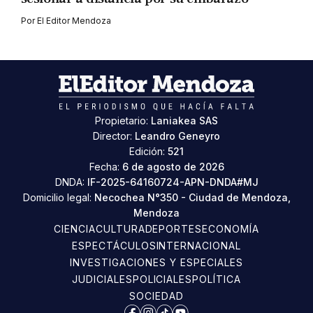
Por
El Editor Mendoza
Propietario:
Laniakea SAS
Director:
Leandro Geneyro
Edición:
521
Fecha:
6 de agosto de 2026
DNDA:
IF-2025-64160724-APN-DNDA#MJ
Domicilio legal:
Necochea N°350 - Ciudad de Mendoza,
Mendoza
CIENCIA
CULTURA
DEPORTES
ECONOMÍA
ESPECTÁCULOS
INTERNACIONAL
INVESTIGACIONES Y ESPECIALES
JUDICIALES
POLICIALES
POLÍTICA
SOCIEDAD