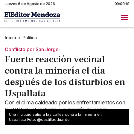
Jueves 6 de Agosto de 2026
09:00HS
Inicio
>
Política
Conflicto por San Jorge.
Fuerte reacción vecinal
contra la minería el día
después de los disturbios en
Uspallata
Con el clima caldeado por los enfrentamientos con
la UOCRA, el rechazo a la minería de cobre
Una multitud salio a las calles contra la minería en
convocó a una multitud en las calles de Uspallata.
Uspallata.Foto: @castillaeduardo