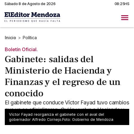
Sábado 8 de Agosto de 2026
08:25HS
Inicio
>
Política
Boletín Oficial.
Gabinete: salidas del
Ministerio de Hacienda y
Finanzas y el regreso de un
conocido
El gabinete que conduce Víctor Fayad tuvo cambios
que ya se oficializaron. Quién vuelve a Hacienda y
Víctor Fayad reorganiza el gabinete con el aval del
Finanzas.
gobernador Alfredo Cornejo.Foto: Gobierno de Mendoza