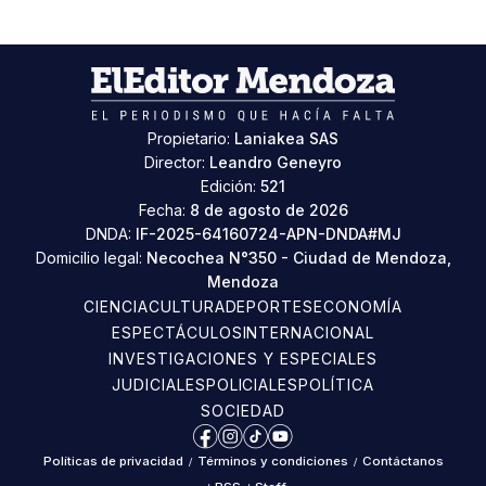
Propietario:
Laniakea SAS
Director:
Leandro Geneyro
Edición:
521
Fecha:
8 de agosto de 2026
DNDA:
IF-2025-64160724-APN-DNDA#MJ
Domicilio legal:
Necochea N°350 - Ciudad de Mendoza,
Mendoza
CIENCIA
CULTURA
DEPORTES
ECONOMÍA
ESPECTÁCULOS
INTERNACIONAL
INVESTIGACIONES Y ESPECIALES
JUDICIALES
POLICIALES
POLÍTICA
SOCIEDAD
Facebook
Instagram
TikTok
YouTube
Políticas de privacidad
/
Términos y condiciones
/
Contáctanos