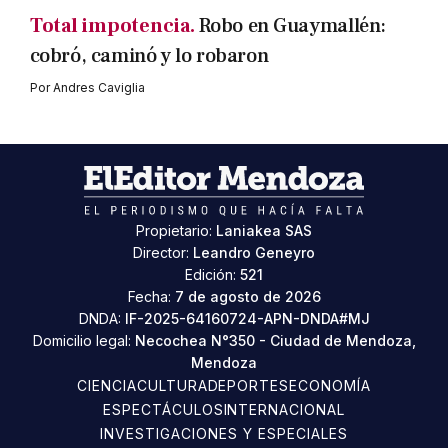
Total impotencia.
Robo en Guaymallén:
cobró, caminó y lo robaron
Por
Andres Caviglia
Propietario:
Laniakea SAS
Director:
Leandro Geneyro
Edición:
521
Fecha:
7 de agosto de 2026
DNDA:
IF-2025-64160724-APN-DNDA#MJ
Domicilio legal:
Necochea N°350 - Ciudad de Mendoza,
Mendoza
CIENCIA
CULTURA
DEPORTES
ECONOMÍA
ESPECTÁCULOS
INTERNACIONAL
INVESTIGACIONES Y ESPECIALES