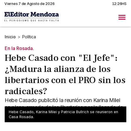
Viernes 7 de Agosto de 2026
12:26HS
Inicio
>
Política
En la Rosada.
Hebe Casado con "El Jefe":
¿Madura la alianza de los
libertarios con el PRO sin los
radicales?
Hebe Casado publicitó la reunión con Karina Milei
en pleno armado de los libertarios por la llegada de
Hebe Casado, Karina Milei y Patricia Bullrich se reunieron en
la hermana del presidente a Mendoza.
Casa Rosada.