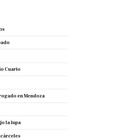
ños
ábado
ío Cuarto
 drogado en Mendoza
jo la lupa
 cárceles