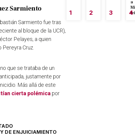
a
juez Sarmiento
M
1
2
3
4
le
ebastián Sarmiento fue tras
eciente al bloque de la UCR),
Héctor Pelayes, a quien
o Pereyra Cruz.
ino que se trataba de un
anticipada, justamente por
icidio.
Más allá de este
itían cierta polémica
por
TADO
Y DE ENJUICIAMIENTO