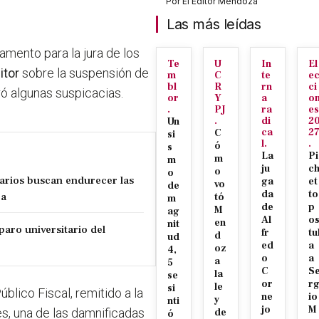
Por
El Editor Mendoza
Las más leídas
tamento para la jura de los
Te
U
In
El
itor
sobre la suspensión de
m
C
te
e
bl
R
rn
ci
ó algunas suspicacias.
or
Y
a
o
.
PJ
ra
es
.
di
2
Un
ca
2
C
si
l.
.
ó
s
La
Pi
m
m
ju
c
o
o
tarios buscan endurecer las
ga
et
vo
de
da
to
za
tó
m
de
p
M
ag
Al
o
en
nit
paro universitario del
fr
tu
d
ud
ed
a
oz
4,
o
a
a
5
C
S
la
se
or
r
le
si
blico Fiscal, remitido a la
ne
io
y
nti
jo
M
es, una de las damnificadas
de
ó