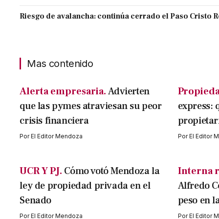
Riesgo de avalancha: continúa cerrado el Paso Cristo 
Mas contenido
Alerta empresaria.
Advierten
Propieda
que las pymes atraviesan su peor
express: 
crisis financiera
propietar
Por
El Editor Mendoza
Por
El Editor
UCR Y PJ.
Cómo votó Mendoza la
Interna r
ley de propiedad privada en el
Alfredo C
Senado
peso en l
Por
El Editor Mendoza
Por
El Editor