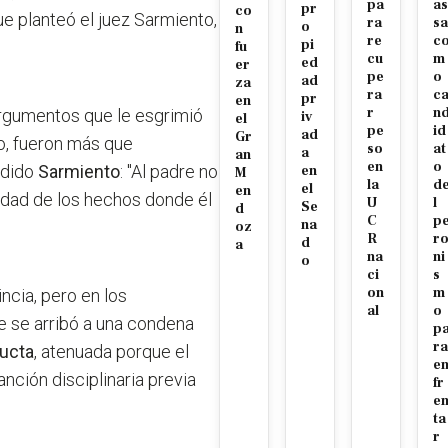
pa
as
pr
co
ue planteó el juez Sarmiento,
ra
sa
o
n
re
c
pi
fu
cu
m
ed
er
pe
o
ad
za
ra
c
pr
en
r
n
argumentos que le esgrimió
iv
el
pe
id
ad
Gr
do, fueron más que
so
at
a
an
en
o
edido
Sarmiento
: "Al padre no
en
M
la
d
el
en
alidad de los hechos donde él
U
l
Se
d
C
p
na
oz
R
r
d
a
na
ni
o
ci
s
on
m
ncia, pero en los
al
o
e se arribó a una condena
p
ra
ucta
, atenuada porque el
e
nción disciplinaria previa
fr
e
ta
r