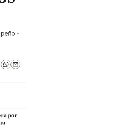
mpeño -
n
elegram
WhatsApp
Email
era por
ma