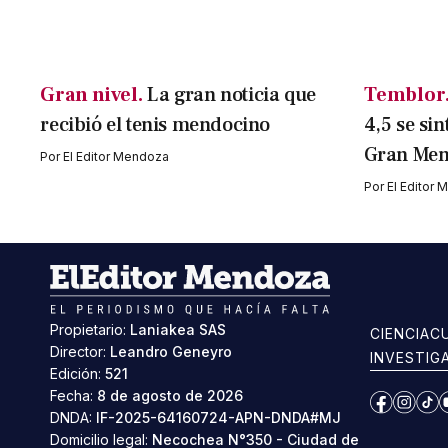
Gran nivel.
La gran noticia que
Temblor
recibió el tenis mendocino
4,5 se sin
Gran Me
Por
El Editor Mendoza
Por
El Editor
Propietario:
Laniakea SAS
CIENCIA
C
Director:
Leandro Geneyro
INVESTIG
Edición:
521
Fecha:
8 de agosto de 2026
Facebook
Instag
Ti
DNDA:
IF-2025-64160724-APN-DNDA#MJ
Domicilio legal:
Necochea N°350 - Ciudad de