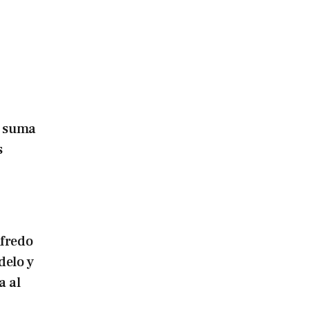
o suma
s
lfredo
delo y
a al