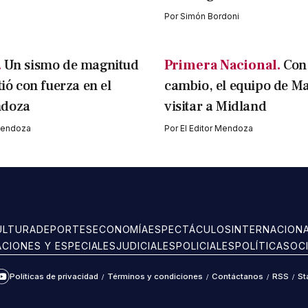
Por
Simón Bordoni
.
Un sismo de magnitud
Primera Nacional.
Con
tió con fuerza en el
cambio, el equipo de M
ndoza
visitar a Midland
 Mendoza
Por
El Editor Mendoza
ULTURA
DEPORTES
ECONOMÍA
ESPECTÁCULOS
INTERNACION
ACIONES Y ESPECIALES
JUDICIALES
POLICIALES
POLÍTICA
SOC
Políticas de privacidad
/
Términos y condiciones
/
Contáctanos
/
RSS
/
St
ram
kTok
YouTube