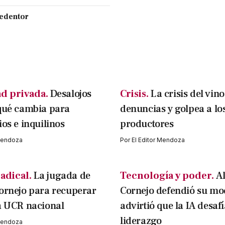
Redentor
d privada.
Desalojos
Crisis.
La crisis del vin
qué cambia para
denuncias y golpea a lo
ios e inquilinos
productores
 Mendoza
Por
El Editor Mendoza
adical.
La jugada de
Tecnología y poder.
A
ornejo para recuperar
Cornejo defendió su mo
a UCR nacional
advirtió que la IA desafí
liderazgo
 Mendoza