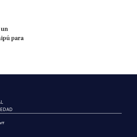
 un
aipú para
AL
IEDAD
aff