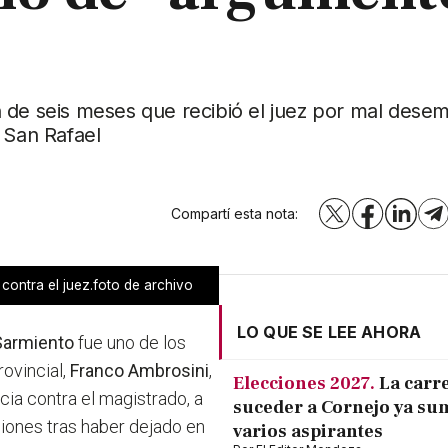
ión de seis meses que recibió el juez por mal dese
 San Rafael
Compartí esta nota:
X
Facebook
LinkedI
T
 contra el juez.foto de archivo
LO QUE SE LEE AHORA
Sarmiento
fue uno de los
rovincial,
Franco Ambrosini
,
Elecciones 2027.
La carr
cia contra el magistrado, a
suceder a Cornejo ya su
iones tras haber dejado en
varios aspirantes