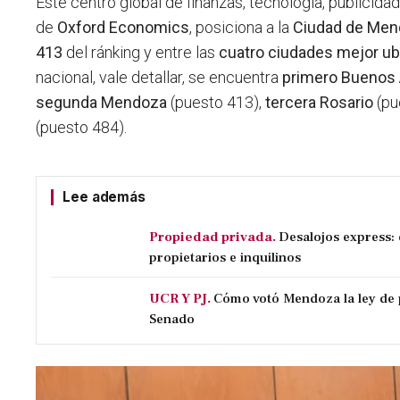
Este centro global de finanzas, tecnología, publici
de
Oxford Economics
, posiciona a la
Ciudad de Me
413
del ránking y entre las
cuatro ciudades mejor ub
nacional, vale detallar, se encuentra
primero Buenos 
segunda Mendoza
(puesto 413),
tercera Rosario
(pu
(puesto 484).
Lee además
Propiedad privada.
Desalojos express:
propietarios e inquilinos
UCR Y PJ.
Cómo votó Mendoza la ley de 
Senado