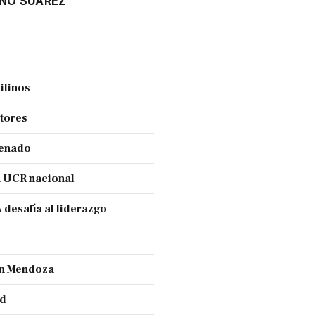
ANO SUAREZ
ilinos
ctores
Senado
a UCR nacional
 desafía al liderazgo
ran Mendoza
nd