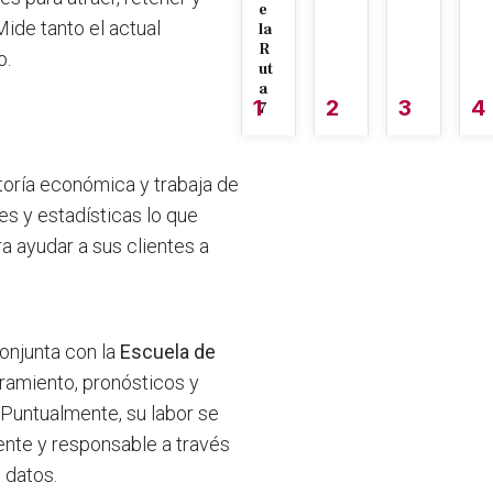
e
Mide tanto el actual
la
R
o.
ut
a
1
2
3
4
7
oría económica y trabaja de
s y estadísticas lo que
a ayudar a sus clientes a
conjunta con la
Escuela de
ramiento, pronósticos y
 Puntualmente, su labor se
ente y responsable a través
 datos.