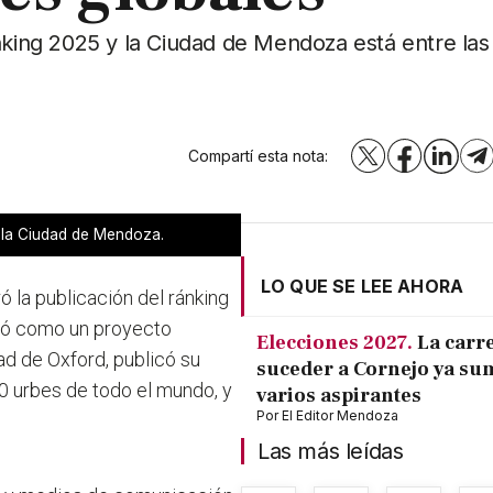
nking 2025 y la Ciudad de Mendoza está entre las 
Compartí esta nota:
X
Facebook
LinkedI
T
 la Ciudad de Mendoza.
LO QUE SE LEE AHORA
ó la publicación del ránking
ció como un proyecto
Elecciones 2027.
La carr
ad de Oxford, publicó su
suceder a Cornejo ya su
0 urbes de todo el mundo, y
varios aspirantes
Por
El Editor Mendoza
Las más leídas