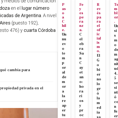
dad y medios de comunicación
P
Fe
R
T
ndoza
en el
lugar número
as
y
ev
m
o
es
és
bl
icadas de Argentina
. A nivel
a
pe
pa
o
C
ra
ra
.
Aires
(puesto 192),
hil
nz
el
U
esto 476) y
cuarta Córdoba
e.
a.
of
si
ic
Un
C
s
ial
nu
el
m
is
ev
eb
o
m
o
ra
d
o.
te
Sa
m
El
m
n
a
G
p
C
ni
o
or
ay
u
 qué cambia para
bi
al
et
4,
er
de
an
5
no
m
o:
se
lo
or
ho
propiedad privada en el
si
gr
a
ra
nt
ó
la
ri
ó
la
re
os
c
m
ap
y
n
ed
er
pr
fu
ia
tu
oc
er
sa