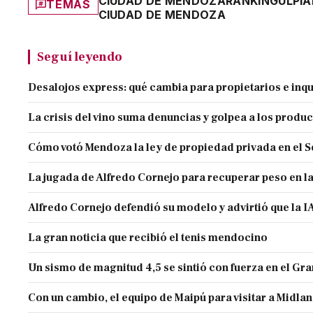
CIUDAD DE MENDOZA
RÁNKING
ULPI
TEMAS
CIUDAD DE MENDOZA
Seguí leyendo
Desalojos express: qué cambia para propietarios e inqu
La crisis del vino suma denuncias y golpea a los produ
Cómo votó Mendoza la ley de propiedad privada en el 
La jugada de Alfredo Cornejo para recuperar peso en l
Alfredo Cornejo defendió su modelo y advirtió que la IA
La gran noticia que recibió el tenis mendocino
Un sismo de magnitud 4,5 se sintió con fuerza en el G
Con un cambio, el equipo de Maipú para visitar a Midla