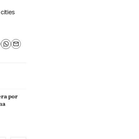
cities
n
elegram
WhatsApp
Email
era por
ma