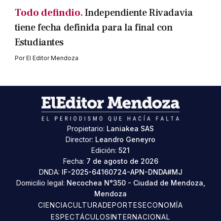
Todo defindio.
Independiente Rivadavia
tiene fecha definida para la final con
Estudiantes
Por
El Editor Mendoza
Propietario:
Laniakea SAS
Director:
Leandro Geneyro
Edición:
521
Fecha:
7 de agosto de 2026
DNDA:
IF-2025-64160724-APN-DNDA#MJ
Domicilio legal:
Necochea N°350 - Ciudad de Mendoza,
Mendoza
CIENCIA
CULTURA
DEPORTES
ECONOMÍA
ESPECTÁCULOS
INTERNACIONAL