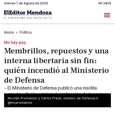
Viernes 7 de Agosto de 2026
00:34HS
Inicio
>
Política
No hay paz.
Membrillos, repuestos y una
interna libertaria sin fin:
quién incendió al Ministerio
de Defensa
- El Ministerio de Defensa publicó una insólita
permuta - Quién originó el viralización de la compra
Nicolás Promanzio y Carlos Presti, ministro de Defensa.X
en redes sociales
@nicpromanzio