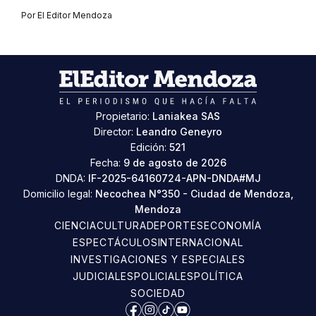
Por
El Editor Mendoza
Propietario:
Laniakea SAS
Director:
Leandro Geneyro
Edición:
521
Fecha:
9 de agosto de 2026
DNDA:
IF-2025-64160724-APN-DNDA#MJ
Domicilio legal:
Necochea N°350 - Ciudad de Mendoza,
Mendoza
CIENCIA
CULTURA
DEPORTES
ECONOMÍA
ESPECTÁCULOS
INTERNACIONAL
INVESTIGACIONES Y ESPECIALES
JUDICIALES
POLICIALES
POLÍTICA
SOCIEDAD
Facebook
Instagram
TikTok
YouTube