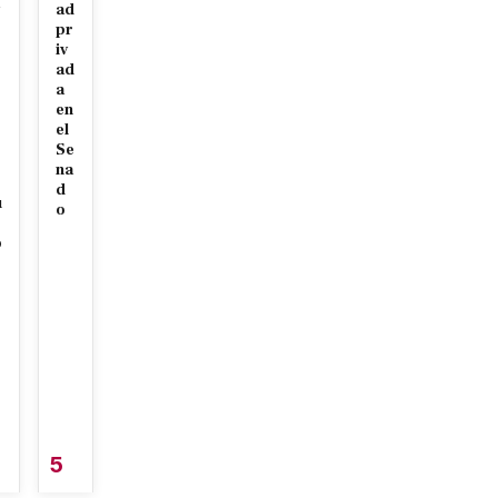
ad
r
pr
iv
ad
a
en
el
Se
na
d
u
o
o
5