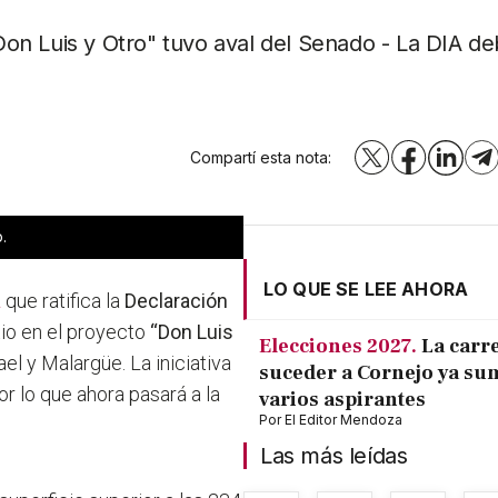
"Don Luis y Otro" tuvo aval del Senado - La DIA d
Compartí esta nota:
X
Facebook
LinkedI
T
.
LO QUE SE LEE AHORA
a
que ratifica la
Declaración
tio en el proyecto
“Don Luis
Elecciones 2027.
La carr
l y Malargüe. La iniciativa
suceder a Cornejo ya su
r lo que ahora pasará a la
varios aspirantes
Por
El Editor Mendoza
Las más leídas