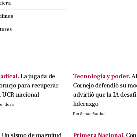
ciera
ilinos
ctores
adical.
La jugada de
Tecnología y poder.
A
ornejo para recuperar
Cornejo defendió su mo
a UCR nacional
advirtió que la IA desafí
liderazgo
 Mendoza
Por
Simón Bordoni
.
Un sismo de magnitud
Primera Nacional.
Con