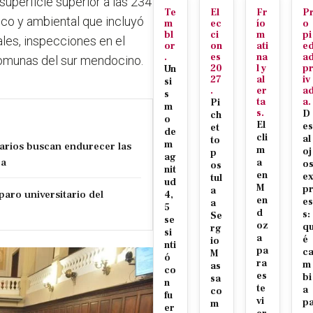
superficie superior a las 234
Te
El
Fr
P
ico y ambiental que incluyó
m
ec
ío
o
bl
ci
m
pi
ales, inspecciones en el
or
on
ati
e
.
es
na
a
comunas del sur mendocino.
20
l y
p
Un
27
al
iv
si
.
er
a
s
ta
a.
Pi
m
s.
D
ch
o
El
es
et
de
cli
al
to
m
tarios buscan endurecer las
m
oj
p
ag
za
a
o
os
nit
en
e
tul
ud
M
p
a
paro universitario del
4,
en
es
a
5
d
s:
Se
se
oz
q
rg
si
a
é
io
nti
pa
c
M
ó
ra
m
as
co
es
bi
sa
n
te
a
co
fu
vi
p
m
er