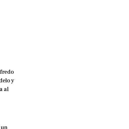
lfredo
delo y
a al
 un