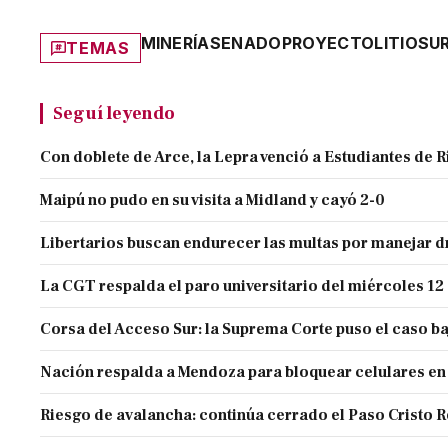
MINERÍA
SENADO
PROYECTO
LITIO
SU
TEMAS
Seguí leyendo
Con doblete de Arce, la Lepra venció a Estudiantes de R
Maipú no pudo en su visita a Midland y cayó 2-0
Libertarios buscan endurecer las multas por manejar
La CGT respalda el paro universitario del miércoles 12
Corsa del Acceso Sur: la Suprema Corte puso el caso ba
Nación respalda a Mendoza para bloquear celulares en
Riesgo de avalancha: continúa cerrado el Paso Cristo 