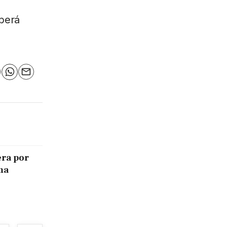
eberá
n
elegram
WhatsApp
Email
era por
ma