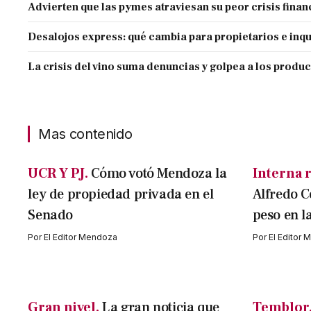
Advierten que las pymes atraviesan su peor crisis finan
Desalojos express: qué cambia para propietarios e inqu
La crisis del vino suma denuncias y golpea a los produ
Mas contenido
UCR Y PJ.
Cómo votó Mendoza la
Interna r
ley de propiedad privada en el
Alfredo C
Senado
peso en l
Por
El Editor Mendoza
Por
El Editor
Gran nivel.
La gran noticia que
Temblor