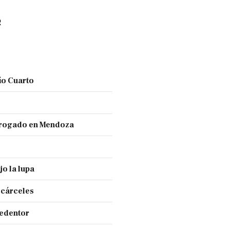
R
ío Cuarto
 drogado en Mendoza
jo la lupa
 cárceles
Redentor