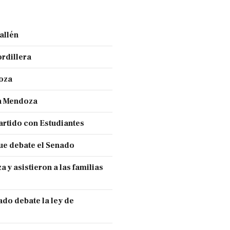
allén
ordillera
doza
en Mendoza
partido con Estudiantes
ue debate el Senado
y asistieron a las familias
ado debate la ley de