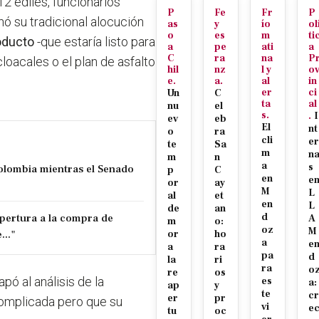
 12 ediles, funcionarios
P
Fe
Fr
P
ó su tradicional alocución
as
y
ío
ol
o
es
m
ti
oducto
-que estaría listo para
a
pe
ati
a
C
ra
na
P
cloacales o el plan de asfalto
hil
nz
l y
o
e.
a.
al
in
er
ci
Un
C
ta
al
nu
el
s.
.
I
ev
eb
El
nt
o
ra
cli
er
te
Sa
m
n
m
n
a
s
Colombia mientras el Senado
p
C
en
e
or
ay
M
L
al
et
en
L
de
an
pertura a la compra de
d
A
m
o:
oz
M
..."
or
ho
a
e
a
ra
pa
d
la
ri
ra
o
re
os
apó al análisis de la
es
a:
ap
y
te
cr
er
pr
complicada pero que su
vi
e
tu
oc