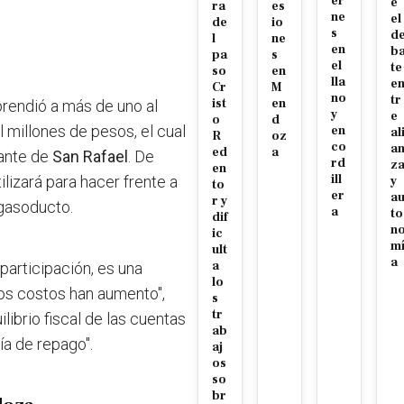
er
e
ra
es
ne
el
de
io
s
d
l
ne
en
b
pa
s
el
te
so
en
lla
e
Cr
M
no
tr
ist
en
prendió a más de uno
al
y
e
o
d
 millones de pesos, el cual
en
al
R
oz
co
a
ed
a
ante
de
San Rafael
. De
rd
z
en
ill
ilizará para hacer frente a
y
to
er
a
r y
 gasoducto.
a
to
dif
n
ic
m
ult
a
a
articipación, es una
lo
los costos han aumento",
s
tr
ilibrio fiscal de las cuentas
ab
ía de repago".
aj
os
so
br