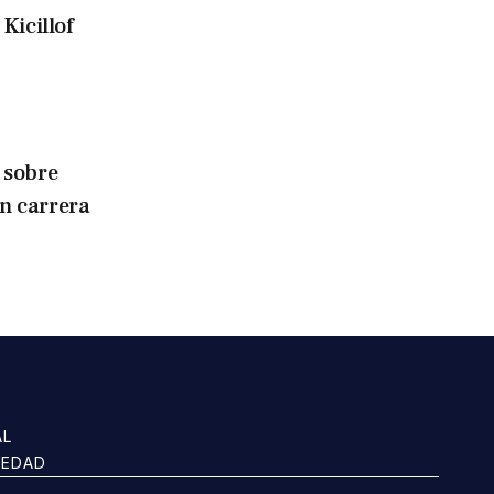
Kicillof
 sobre
en carrera
AL
IEDAD