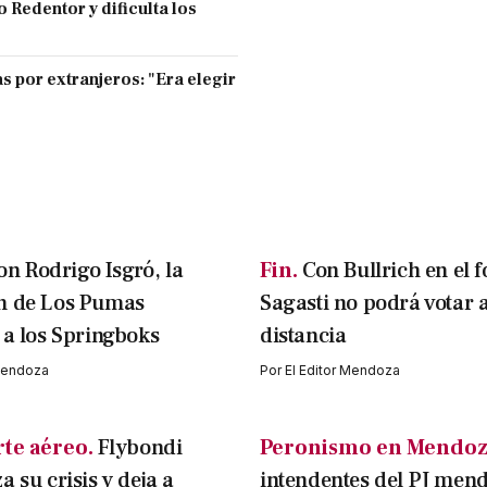
 Redentor y dificulta los
s por extranjeros: "Era elegir
on Rodrigo Isgró, la
Fin.
Con Bullrich en el f
n de Los Pumas
Sagasti no podrá votar 
 a los Springboks
distancia
 Mendoza
Por
El Editor Mendoza
te aéreo.
Flybondi
Peronismo en Mendoz
 su crisis y deja a
intendentes del PJ men