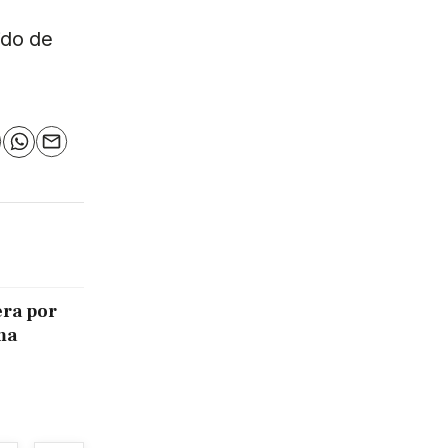
ido de
n
elegram
WhatsApp
Email
era por
ma