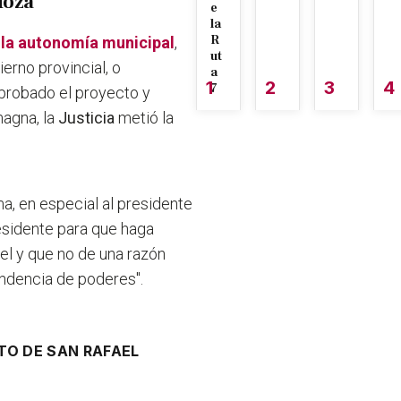
doza
e
la
R
 la autonomía municipal
,
ut
ierno provincial, o
a
1
2
3
4
7
probado el proyecto y
magna, la
Justicia
metió la
ma, en especial al presidente
residente para que haga
el y que no de una razón
ndencia de poderes".
O DE SAN RAFAEL