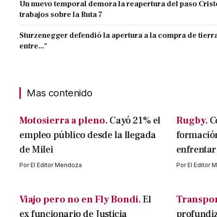
Un nuevo temporal demora la reapertura del paso Cristo
trabajos sobre la Ruta 7
Sturzenegger defendió la apertura a la compra de tierra
entre..."
Mas contenido
Motosierra a pleno.
Cayó 21% el
Rugby.
C
empleo público desde la llegada
formació
de Milei
enfrentar
Por
El Editor Mendoza
Por
El Editor
Viajo pero no en Fly Bondi.
El
Transpor
ex funcionario de Justicia
profundiza