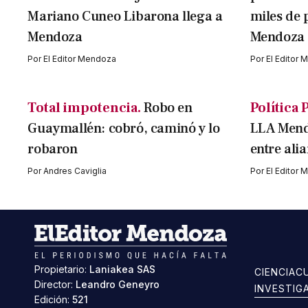
Mariano Cuneo Libarona llega a
miles de p
Mendoza
Mendoza
Por
El Editor Mendoza
Por
El Editor
Total impotencia.
Robo en
Política 
Guaymallén: cobró, caminó y lo
LLA Mendo
robaron
entre ali
Por
Andres Caviglia
Por
El Editor
Propietario:
Laniakea SAS
CIENCIA
C
Director:
Leandro Geneyro
INVESTIG
Edición:
521