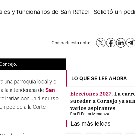
ales y funcionarios de San Rafael -Solicitó un ped
Compartí esta nota:
X
Facebook
LinkedI
T
 Concejo.
LO QUE SE LEE AHORA
 una parroquia local y el
a la intendencia de
San
Elecciones 2027.
La carr
rdinarias con un
discurso
suceder a Cornejo ya su
un pedido a la Corte
varios aspirantes
Por
El Editor Mendoza
Las más leídas