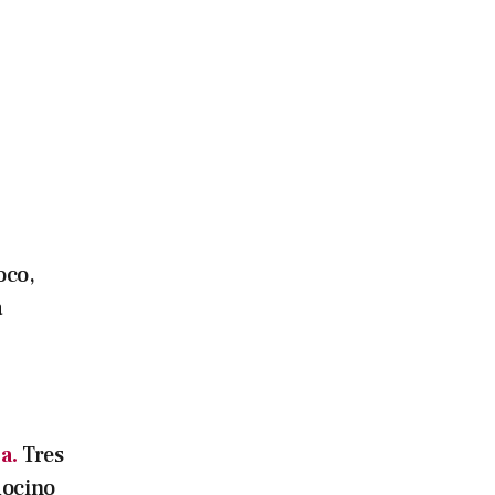
oco,
a
a.
Tres
docino