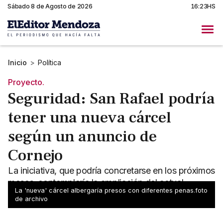
Sábado 8 de Agosto de 2026
16:23HS
Inicio
>
Política
Proyecto.
Seguridad: San Rafael podría
tener una nueva cárcel
según un anuncio de
Cornejo
La iniciativa, que podría concretarse en los próximos
meses, contemplaría la ampliación del actual
La 'nueva' cárcel albergaría presos con diferentes penas.foto
complejo Unidad X en el distrito El Cerrito.
de archivo