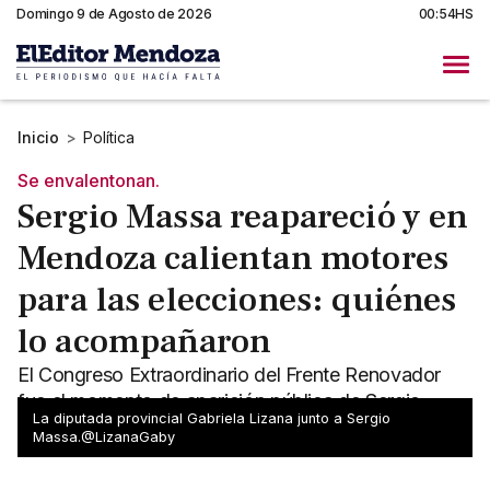
Domingo 9 de Agosto de 2026
00:54HS
Inicio
>
Política
Se envalentonan.
Sergio Massa reapareció y en
Mendoza calientan motores
para las elecciones: quiénes
lo acompañaron
El Congreso Extraordinario del Frente Renovador
fue el momento de aparición pública de Sergio
La diputada provincial Gabriela Lizana junto a Sergio
Massa. El partido se reorganiza en Mendoza.
Massa.@LizanaGaby