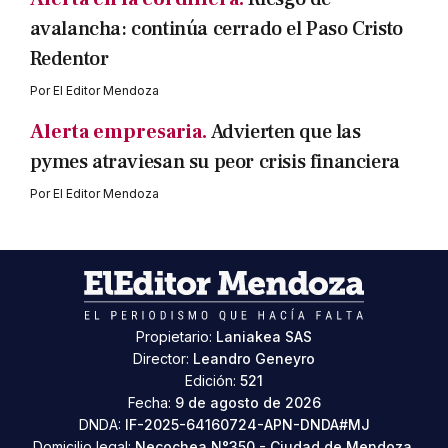
avalancha: continúa cerrado el Paso Cristo
Redentor
Por
El Editor Mendoza
Alerta empresaria.
Advierten que las
pymes atraviesan su peor crisis financiera
Por
El Editor Mendoza
Propietario:
Laniakea SAS
Director:
Leandro Geneyro
Edición:
521
Fecha:
9 de agosto de 2026
DNDA:
IF-2025-64160724-APN-DNDA#MJ
Domicilio legal:
Necochea N°350 - Ciudad de Mendoza,