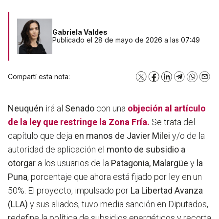
Gabriela Valdes
Publicado el 28 de mayo de 2026 a las 07:49
Compartí esta nota:
X
Facebook
LinkedIn
Telegram
WhatsA
Emai
Neuquén
irá al
Senado
con una
objeción al artículo
de la ley que restringe la
Zona Fría.
Se trata del
capítulo que deja
en manos de Javier Milei
y/o de la
autoridad de aplicación el
monto de subsidio a
otorgar
a los usuarios de la
Patagonia, Malargüe
y
la
Puna
, porcentaje que ahora está fijado por ley en un
50%. El proyecto, impulsado por
La Libertad Avanza
(LLA)
y sus aliados, tuvo media sanción en Diputados,
redefine la política de subsidios energéticos y recorta