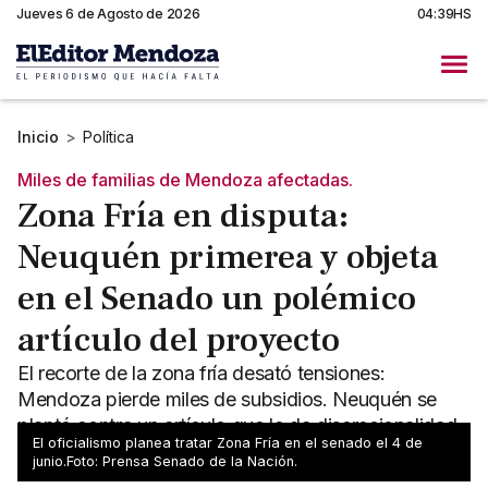
Jueves 6 de Agosto de 2026
04:39HS
Inicio
>
Política
Miles de familias de Mendoza afectadas.
Zona Fría en disputa:
Neuquén primerea y objeta
en el Senado un polémico
artículo del proyecto
El recorte de la zona fría desató tensiones:
Mendoza pierde miles de subsidios. Neuquén se
plantó contra un artículo que le da discrecionalidad
El oficialismo planea tratar Zona Fría en el senado el 4 de
a Milei.
junio.Foto: Prensa Senado de la Nación.