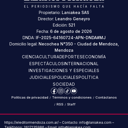
Propietario:
Laniakea SAS
Director:
Leandro Geneyro
Edición:
521
Fecha:
6 de agosto de 2026
DNDA:
IF-2025-64160724-APN-DNDA#MJ
Domicilio legal:
Necochea N°350 - Ciudad de Mendoza,
Mendoza
CIENCIA
CULTURA
DEPORTES
ECONOMÍA
ESPECTÁCULOS
INTERNACIONAL
INVESTIGACIONES Y ESPECIALES
JUDICIALES
POLICIALES
POLÍTICA
SOCIEDAD
Facebook
Instagram
TikTok
YouTube
Políticas de privacidad
/
Términos y condiciones
/
Contáctanos
/
RSS
/
Staff
https://eleditormendoza.com.ar/ – Contacto: info@laniakea.com –
Teléfonos: 2617135986 – Email: info@laniakea.com