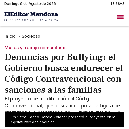
Domingo 9 de Agosto de 2026
13:38HS
Inicio
>
Sociedad
Multas y trabajo comunitario.
Denuncias por Bullying: el
Gobierno busca endurecer el
Código Contravencional con
sanciones a las familias
El proyecto de modificación al Código
Contravencional, que busca incorporar la figura de
"bullying" fue presentado hoy. Afirman que hay un
El ministro Tadeo García Zalazar presentó el proyecto en la
aumento de denuncias.
Legislaturaredes sociales