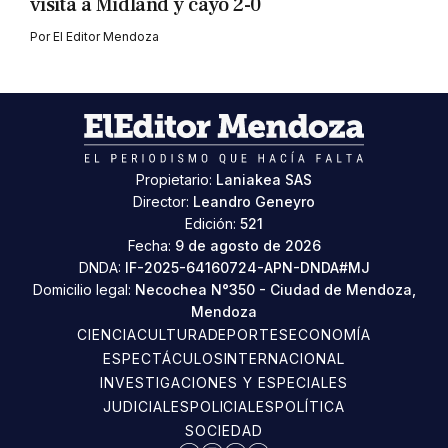
visita a Midland y cayó 2-0
Por
El Editor Mendoza
Propietario:
Laniakea SAS
Director:
Leandro Geneyro
Edición:
521
Fecha:
9 de agosto de 2026
DNDA:
IF-2025-64160724-APN-DNDA#MJ
Domicilio legal:
Necochea N°350 - Ciudad de Mendoza,
Mendoza
CIENCIA
CULTURA
DEPORTES
ECONOMÍA
ESPECTÁCULOS
INTERNACIONAL
INVESTIGACIONES Y ESPECIALES
JUDICIALES
POLICIALES
POLÍTICA
SOCIEDAD