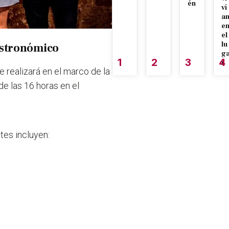
én
ví
a
e
el
lu
astronómico
g
1
2
3
4
r
 realizará en el marco de la
de las 16 horas en el
tes incluyen: