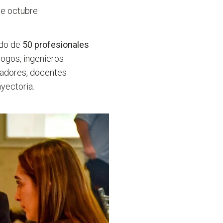
de octubre
ado de
50 profesionales
logos, ingenieros
ladores, docentes
ayectoria.