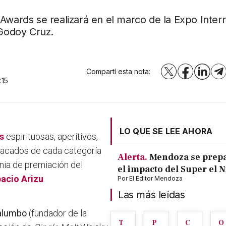
Awards se realizará en el marco de la Expo Inter
 Godoy Cruz.
Compartí esta nota:
X
Facebook
LinkedI
T
:15
LO QUE SE LEE AHORA
s
espirituosas, aperitivos,
stacados de cada categoría
Alerta.
Mendoza se prep
nia de premiación del
el impacto del Super el 
acio Arizu
.
Por
El Editor Mendoza
Las más leídas
Palumbo
(fundador de la
T
P
C
O