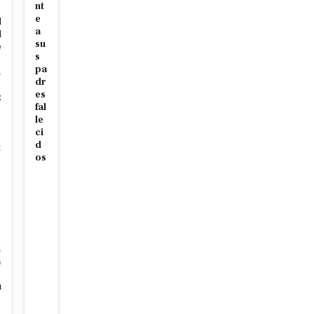
nt
e
d
a
d
su
e
s
pa
n
dr
es
z
fal
le
ci
d
t
os
o
i
a
u