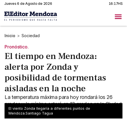
Jueves 6 de Agosto de 2026
16:17HS
Inicio
>
Sociedad
Pronóstico.
El tiempo en Mendoza:
alerta por Zonda y
posibilidad de tormentas
aisladas en la noche
La temperatura máxima para hoy rondará los 26
grados y la mínima estará en 13 grados en la Ciudad
El viento Zonda llegaría a diferentes puntos de
de Mendoza. Rige una alerta por viento Zonda.
Mendoza.Santiago Tagua