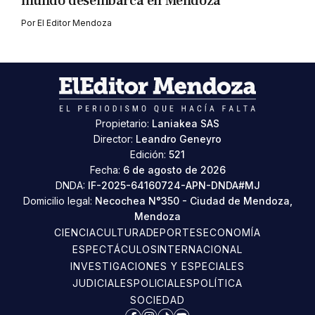
mundo desembarca en Mendoza
Por
El Editor Mendoza
Propietario:
Laniakea SAS
Director:
Leandro Geneyro
Edición:
521
Fecha:
6 de agosto de 2026
DNDA:
IF-2025-64160724-APN-DNDA#MJ
Domicilio legal:
Necochea N°350 - Ciudad de Mendoza,
Mendoza
CIENCIA
CULTURA
DEPORTES
ECONOMÍA
ESPECTÁCULOS
INTERNACIONAL
INVESTIGACIONES Y ESPECIALES
JUDICIALES
POLICIALES
POLÍTICA
SOCIEDAD