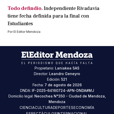
Todo defindio.
Independiente Rivadavia
tiene fecha definida para la final con
Estudiantes
Por
El Editor Mendoza
Propietario:
Laniakea SAS
Director:
Leandro Geneyro
Edición:
521
Fecha:
7 de agosto de 2026
DNDA:
IF-2025-64160724-APN-DNDA#MJ
Domicilio legal:
Necochea N°350 - Ciudad de Mendoza,
Mendoza
CIENCIA
CULTURA
DEPORTES
ECONOMÍA
ESPECTÁCULOS
INTERNACIONAL