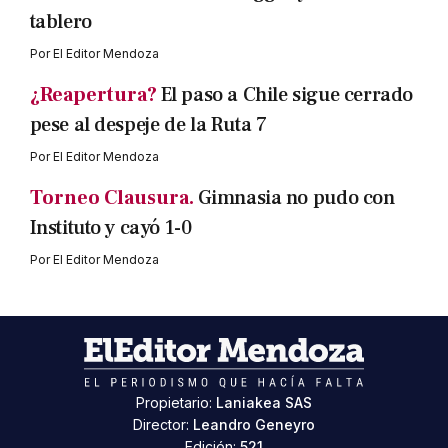
tablero
Por
El Editor Mendoza
¿Reapertura?
El paso a Chile sigue cerrado
pese al despeje de la Ruta 7
Por
El Editor Mendoza
Torneo Clausura.
Gimnasia no pudo con
Instituto y cayó 1-0
Por
El Editor Mendoza
Propietario:
Laniakea SAS
Director:
Leandro Geneyro
Edición:
521